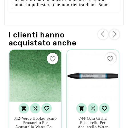
punta in poliestere che non rientra diam. 5mm.
I clienti hanno
acquistato anche
favorite_border
favorite_border






312-Verde Hooker Scuro
744-Ocra Gialla
Pennarello Per
Pennarello Per
Acquarello Water Co...
Acquarello Water