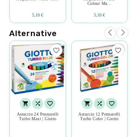
Colour Ma...
5,10 €
5,10 €
Alternative
favorite_border
favorite_border






Astuccio 24 Pennarelli
Astuccio 12 Pennarelli
Turbo Maxi | Giotto
Turbo Color | Giotto