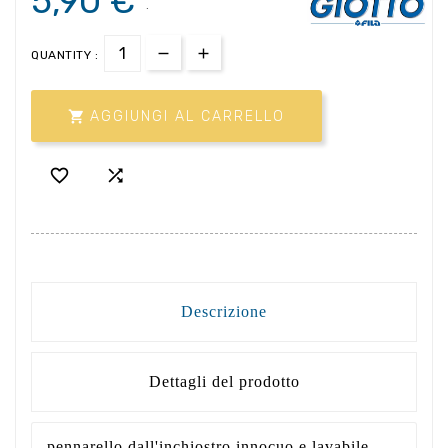
5,90 €
.
QUANTITY :

AGGIUNGI AL CARRELLO


Descrizione
Dettagli del prodotto
pennarello dall'inchiostro innocuo e lavabile.