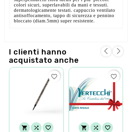
colori sicuri, superlavabili da mani e tessuti.
dermatologicamente testati. cappuccio ventilato
antisoffocamento, tappo di sicurezza e pennino
bloccato (diam.5mm) super resistente.
I clienti hanno
acquistato anche
favorite_border
favorite_border





