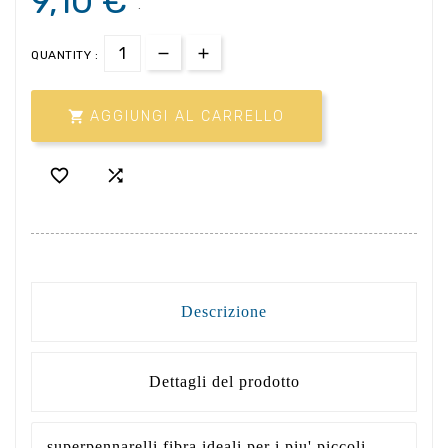
9,10 €
.
QUANTITY :

AGGIUNGI AL CARRELLO


Descrizione
Dettagli del prodotto
superpennarelli fibra ideali per i piu' piccoli.