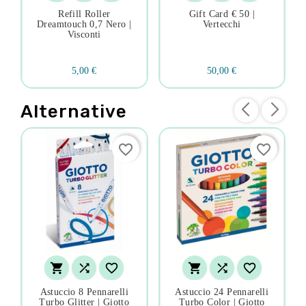
Refill Roller
Gift Card € 50 |
Dreamtouch 0,7 Nero |
Vertecchi
Visconti
5,00 €
50,00 €
Alternative
favorite_border
favorite_border






Astuccio 8 Pennarelli
Astuccio 24 Pennarelli
Turbo Glitter | Giotto
Turbo Color | Giotto