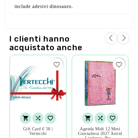
include adesivi dinosauro.
I clienti hanno
acquistato anche
favorite_border
favorite_border






Gift Card € 50 |
Agenda Midi 12 Mesi
Vertecchi
Giornaliera 2027 Astrid