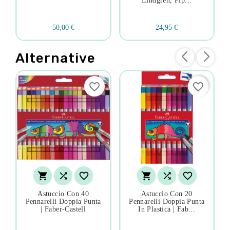
Lindgren, Pip...
50,00 €
24,95 €
Alternative
favorite_border
favorite_border






Astuccio Con 40
Astuccio Con 20
Pennarelli Doppia Punta
Pennarelli Doppia Punta
| Faber-Castell
In Plastica | Fab...