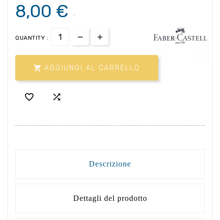
8,00 €
.
QUANTITY :

AGGIUNGI AL CARRELLO


Descrizione
Dettagli del prodotto