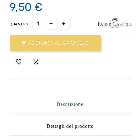
9,50 €
.
QUANTITY :

AGGIUNGI AL CARRELLO


Descrizione
Dettagli del prodotto