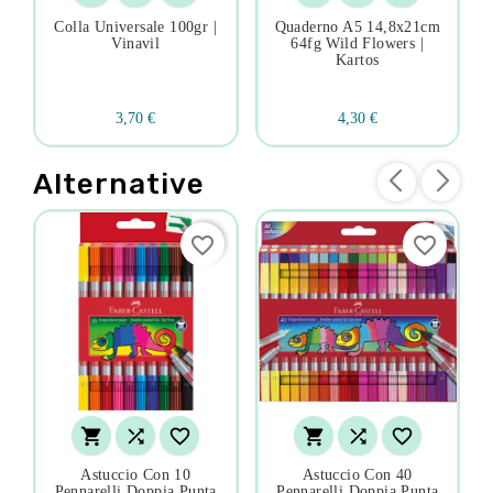
Colla Universale 100gr |
Quaderno A5 14,8x21cm
Vinavil
64fg Wild Flowers |
Kartos
3,70 €
4,30 €
Alternative
favorite_border
favorite_border






Astuccio Con 10
Astuccio Con 40
Pennarelli Doppia Punta
Pennarelli Doppia Punta