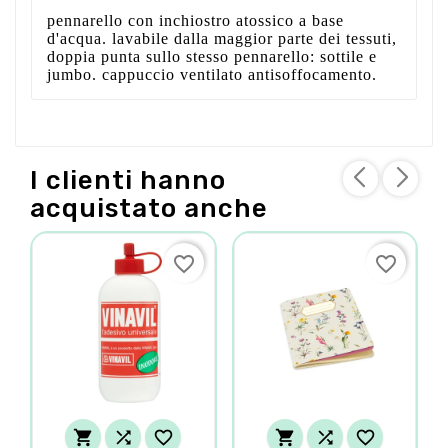
pennarello con inchiostro atossico a base
d'acqua. lavabile dalla maggior parte dei tessuti,
doppia punta sullo stesso pennarello: sottile e
jumbo. cappuccio ventilato antisoffocamento.
I clienti hanno
acquistato anche
favorite_border
favorite_border





