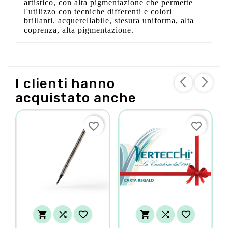
artistico, con alta pigmentazione che permette
l'utilizzo con tecniche differenti e colori
brillanti. acquerellabile, stesura uniforma, alta
coprenza, alta pigmentazione.
I clienti hanno
acquistato anche
favorite_border
favorite_border





