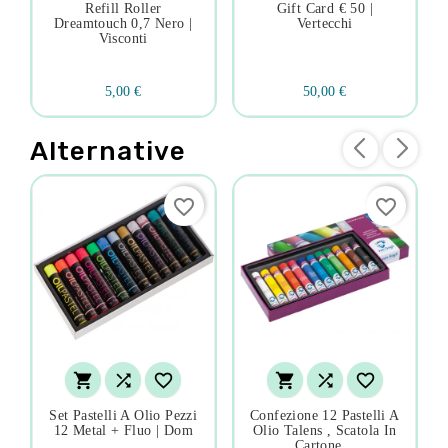
Refill Roller
Gift Card € 50 |
Dreamtouch 0,7 Nero |
Vertecchi
Visconti
5,00 €
50,00 €
Alternative
favorite_border
favorite_border






Set Pastelli A Olio Pezzi
Confezione 12 Pastelli A
12 Metal + Fluo | Dom
Olio Talens , Scatola In
Cartone...