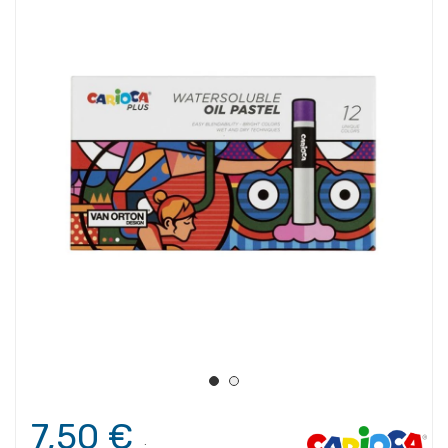
7,50 €
.