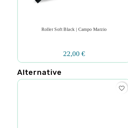
nini
Roller Soft Black | Campo Marzio




22,00 €
Alternative
favorite_border
favorite_border