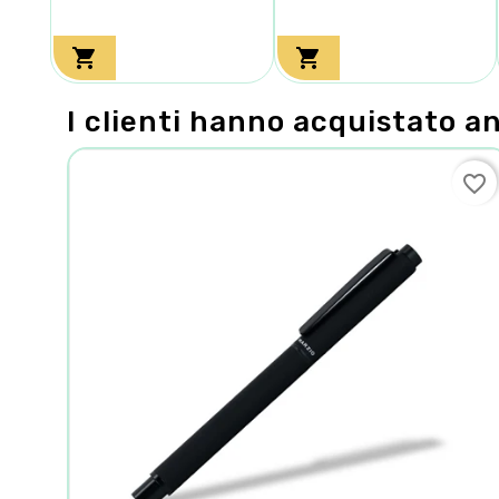


I clienti hanno acquistato a
favorite_border
favorite_border