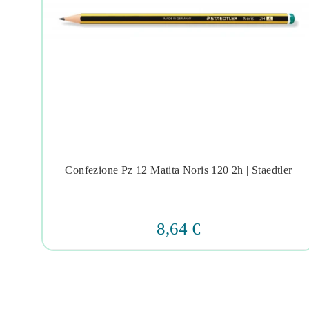
er
Confezione Pz 12 Matita Noris 120 2h | Staedtler




8,64 €