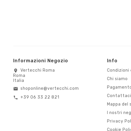
Informazioni Negozio
Info
Vertecchi Roma
Condizioni 
location_on
Roma
Chi siamo
Italia
Pagamento
shoponline@vertecchi.com
email
Contattac
+39 06 33 22 821
call
Mappa del 
I nostri ne
Privacy Po
Cookie Pol