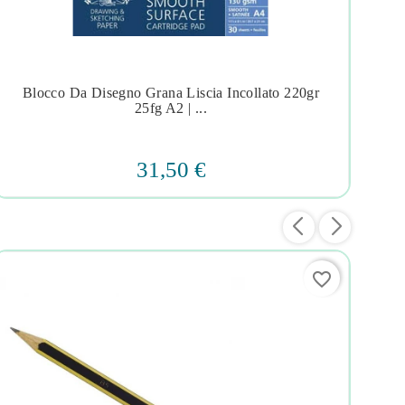
Blocco Da Disegno Grana Liscia Incollato 220gr




25fg A2 | ...
31,50 €
favorite_border