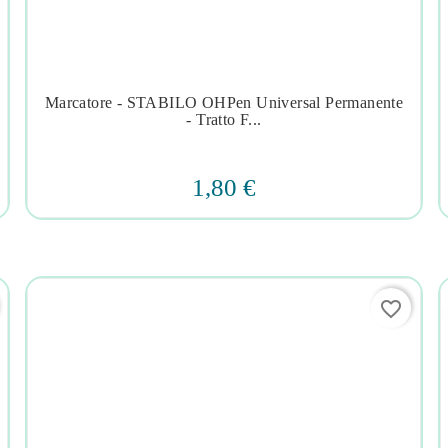
Marcatore - STABILO OHPen Universal Permanente




- Tratto F...
1,80 €
favorite_border