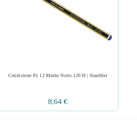
Confezione Pz 12 Matita Noris 120 H | Staedtler
Ma




8,64 €