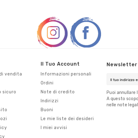
Il Tuo Account
Newsletter
di vendita
Informazioni personali
Ordini
 sicuro
Note di credito
Puoi annullare 
A questo scopo,
i
Indirizzi
nelle note legal
sito
Buoni
gozi
Le mie liste dei desideri
licy
I miei avvisi
icy