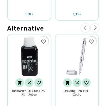
4,30 €
4,30 €
Alternative
favorite_border
favorite_border






Inchiostro Di China 250
Drawing Pen F01 |
Ml | Pebeo
Copic