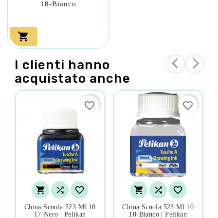
18-Bianco

I clienti hanno
acquistato anche
favorite_border
favorite_border






China Scuola 523 Ml.10
China Scuola 523 Ml.10
17-Nero | Pelikan
18-Bianco | Pelikan