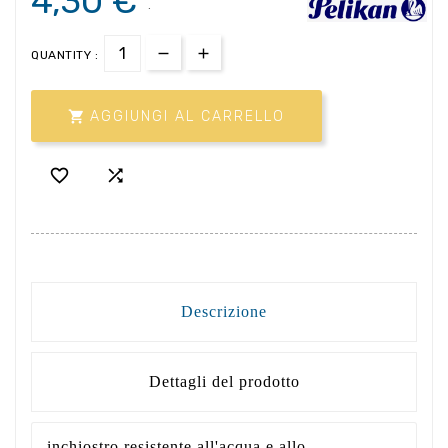
4,30 €
.
QUANTITY :

AGGIUNGI AL CARRELLO


Descrizione
Dettagli del prodotto
inchiostro resistente all'acqua e allo