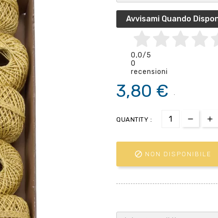
Avvisami Quando Dispon
0,0
/5
0
recensioni
3,80 €
.
QUANTITY :

NON DISPONIBILE