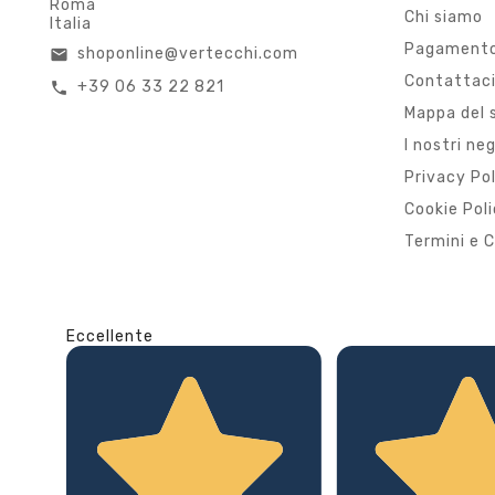
Roma
Chi siamo
Italia
Pagamento
shoponline@vertecchi.com
email
Contattac
+39 06 33 22 821
call
Mappa del 
I nostri ne
Privacy Po
Cookie Pol
Termini e C
Eccellente