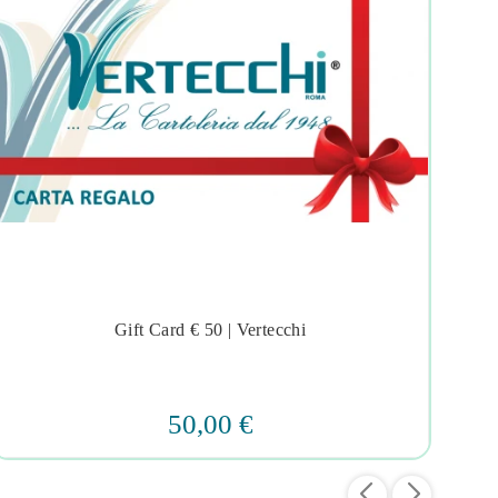
Gift Card € 50 | Vertecchi
B




50,00 €