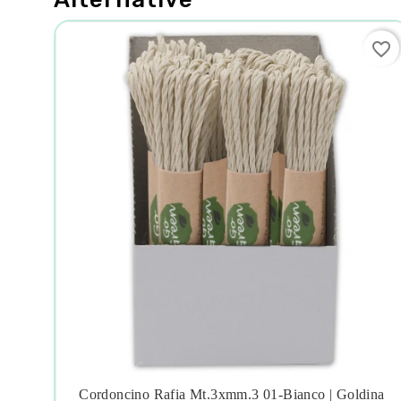
favorite_border
favorite_border
 |
Cordoncino Rafia Mt.3xmm.3 01-Bianco | Goldina