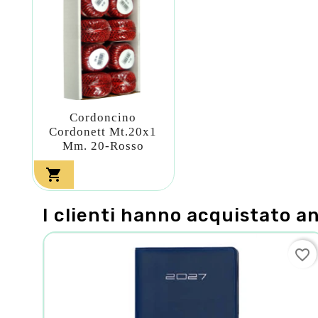
Cordoncino
Cordonett Mt.20x1
Mm. 20-Rosso

I clienti hanno acquistato a
favorite_border
favorite_border