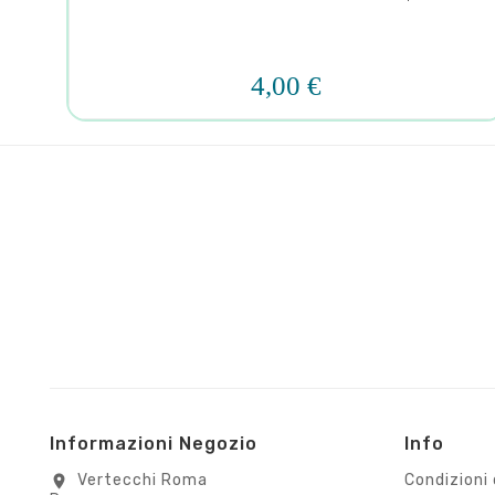




4,00 €
Informazioni Negozio
Info
Vertecchi Roma
Condizioni 
location_on