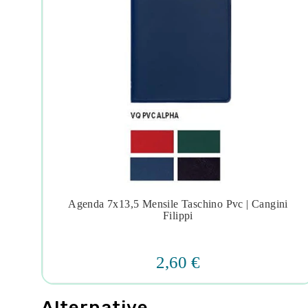
rabu
Agenda 7x13,5 Mensile Taschino Pvc | Cangini




Filippi
2,60 €
Alternative