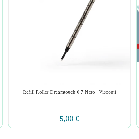
Refill Roller Dreamtouch 0,7 Nero | Visconti




5,00 €