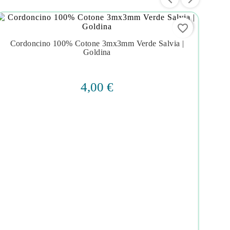
favorite_border
Cordoncino 100% Cotone 3mx3mm Verde Salvia |




Goldina
4,00 €
C