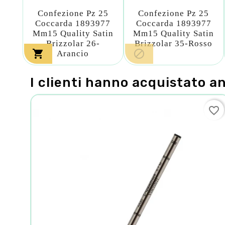
Confezione Pz 25
Confezione Pz 25
Coccarda 1893977
Coccarda 1893977
Mm15 Quality Satin
Mm15 Quality Satin
Brizzolar 26-
Brizzolar 35-Rosso


Arancio
I clienti hanno acquistato a
favorite_border
favorite_border