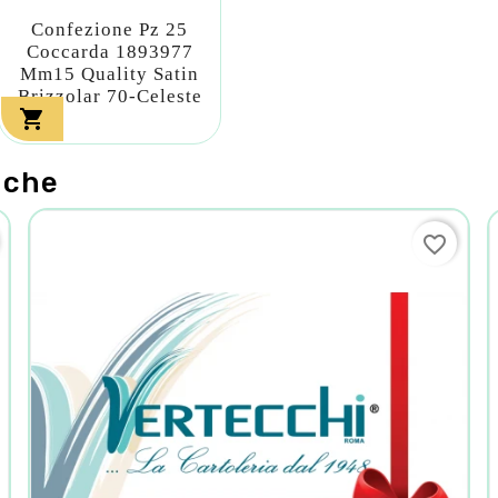
Confezione Pz 25
Coccarda 1893977
Mm15 Quality Satin
Brizzolar 70-Celeste

nche
favorite_border