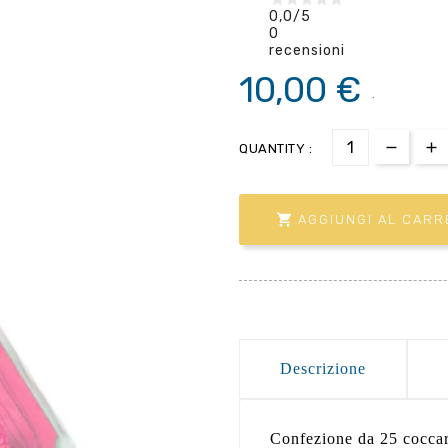
0,0
/5
0
recensioni
10,00 €
.
QUANTITY :

AGGIUNGI AL CARR
Descrizione
Confezione da 25 cocca