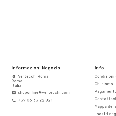
Informazioni Negozio
Info
Vertecchi Roma
Condizioni 
location_on
Roma
Chi siamo
Italia
Pagamento
shoponline@vertecchi.com
email
Contattac
+39 06 33 22 821
call
Mappa del 
I nostri ne