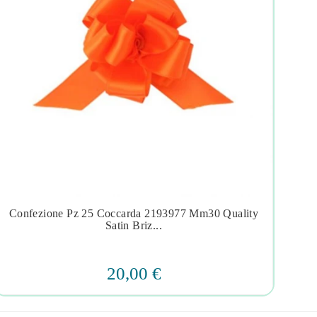
Confezione Pz 25 Coccarda 2193977 Mm30 Quality




Satin Briz...
20,00 €