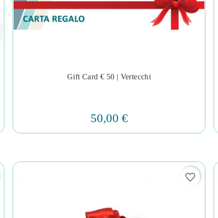
Gift Card € 50 | Vertecchi




50,00 €
favorite_border