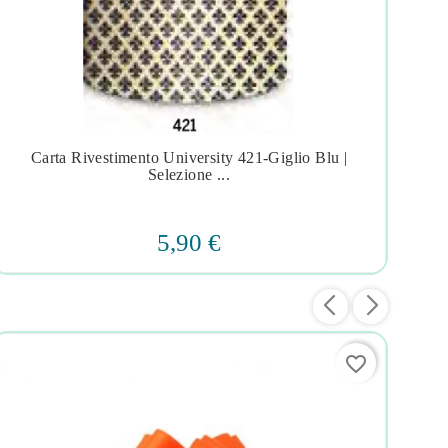
Carta Rivestimento University 421-Giglio Blu |




Selezione ...
5,90 €
favorite_border