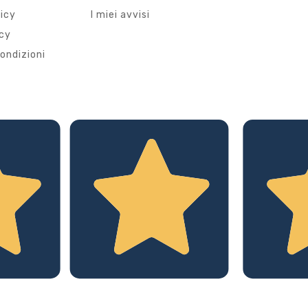
licy
I miei avvisi
icy
ondizioni