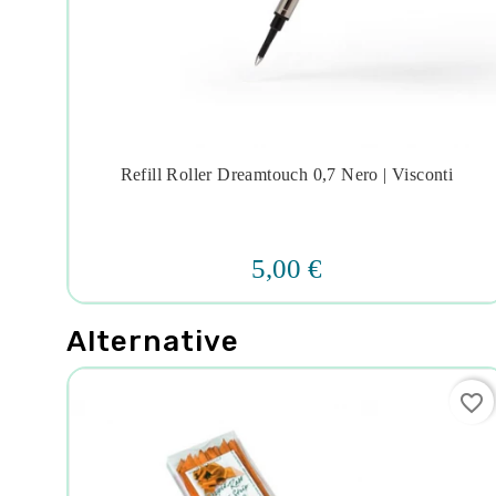
Refill Roller Dreamtouch 0,7 Nero | Visconti




5,00 €
Alternative
favorite_border
favorite_border