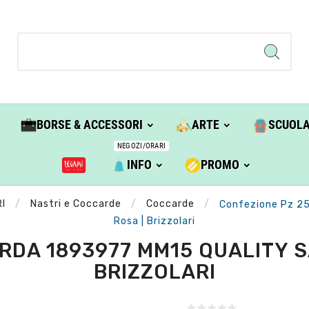
BORSE & ACCESSORI
ARTE
SCUOL
NEGOZI/ORARI
INFO
PROMO
I
Nastri e Coccarde
Coccarde
Confezione Pz 25
Rosa | Brizzolari
DA 1893977 MM15 QUALITY S
BRIZZOLARI