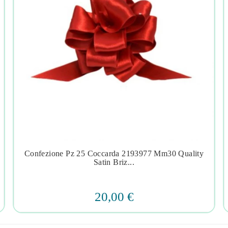
Confezione Pz 25 Coccarda 2193977 Mm30 Quality




Satin Briz...
20,00 €