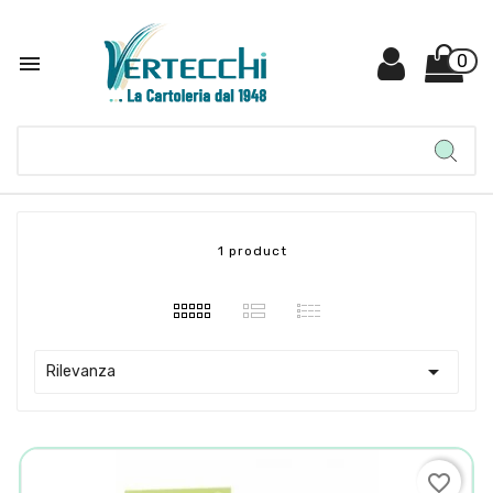

0
1 product

Rilevanza
favorite_border