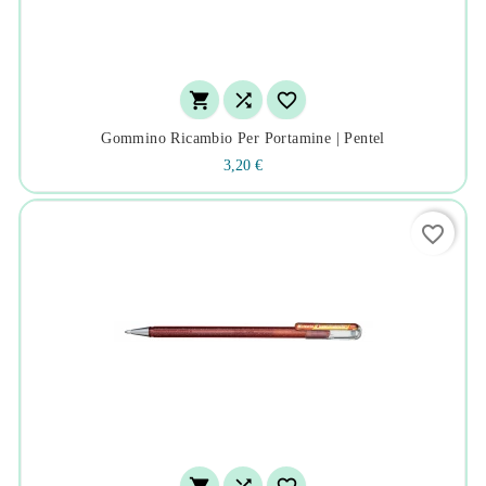



Gommino Ricambio Per Portamine | Pentel
3,20 €
favorite_border