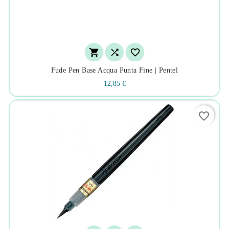



Fude Pen Base Acqua Punta Fine | Pentel
12,85 €
favorite_border