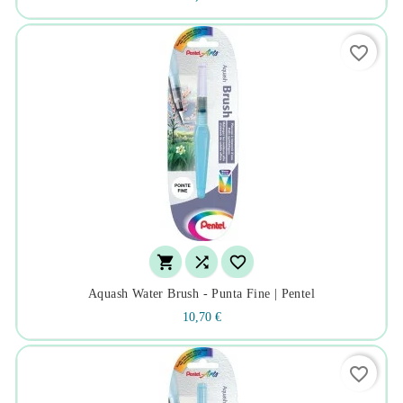
favorite_border



Aquash Water Brush - Punta Fine | Pentel
10,70 €
favorite_border