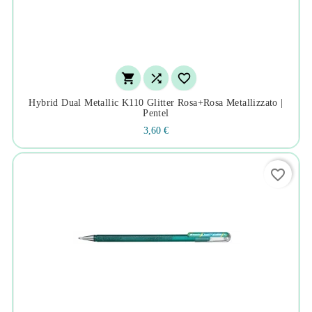



Hybrid Dual Metallic K110 Glitter Rosa+rosa Metallizzato |
Pentel
3,60 €
favorite_border