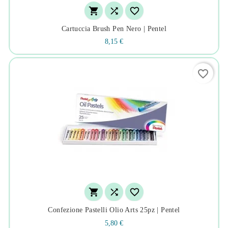



Cartuccia Brush Pen Nero | Pentel
8,15 €
favorite_border



Confezione Pastelli Olio Arts 25pz | Pentel
5,80 €