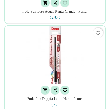



Fude Pen Base Acqua Punta Grande | Pentel
12,85 €
favorite_border



Fude Pen Doppia Punta Nero | Pentel
8,35 €