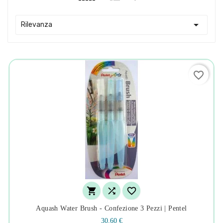

Rilevanza
favorite_border



Aquash Water Brush - Confezione 3 Pezzi | Pentel
30,60 €