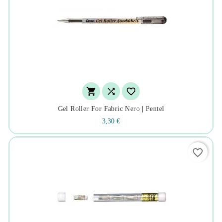



Gel Roller For Fabric Nero | Pentel
3,30 €
favorite_border