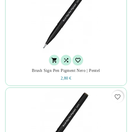



Brush Sign Pen Pigment Nero | Pentel
2,80 €
favorite_border