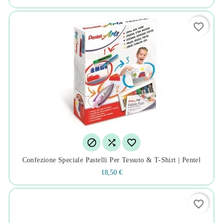
favorite_border



Confezione Speciale Pastelli Per Tessuto & T-Shirt | Pentel
18,50 €
favorite_border