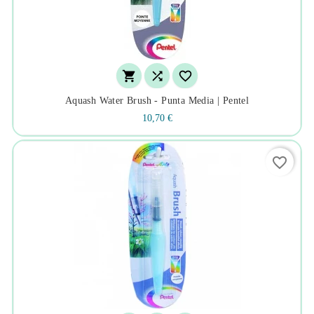



Aquash Water Brush - Punta Media | Pentel
10,70 €
favorite_border