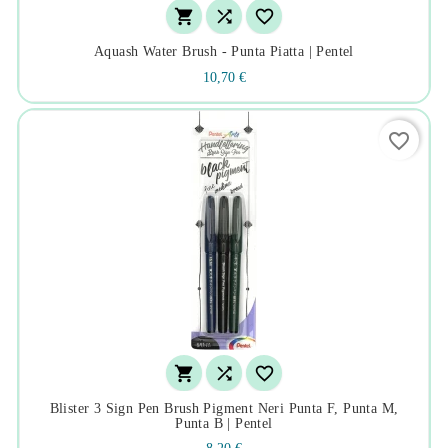



Aquash Water Brush - Punta Piatta | Pentel
10,70 €
favorite_border



Blister 3 Sign Pen Brush Pigment Neri Punta F, Punta M,
Punta B | Pentel