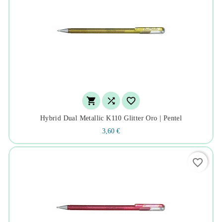



Hybrid Dual Metallic K110 Glitter Oro | Pentel
3,60 €
favorite_border