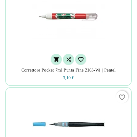



Correttore Pocket 7ml Punta Fine Zl63-Wi | Pentel
3,10 €
favorite_border