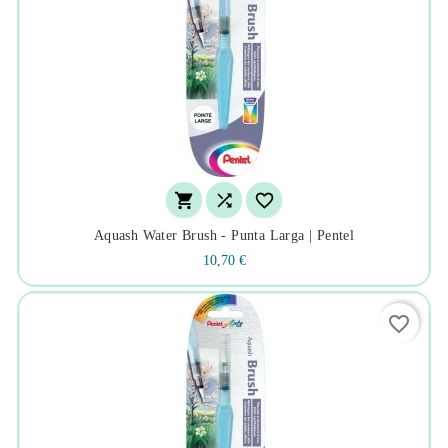



Aquash Water Brush - Punta Larga | Pentel
10,70 €
favorite_border