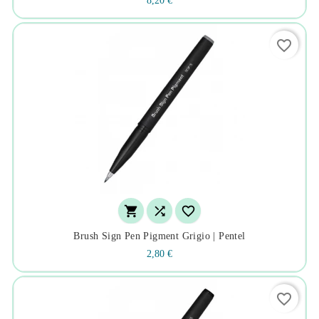
8,20 €
favorite_border



Brush Sign Pen Pigment Grigio | Pentel
2,80 €
favorite_border