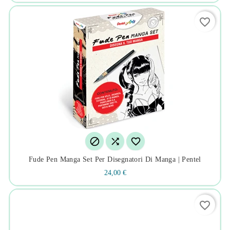
favorite_border



Fude Pen Manga Set Per Disegnatori Di Manga | Pentel
24,00 €
favorite_border