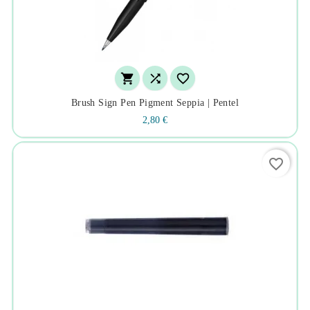



Brush Sign Pen Pigment Seppia | Pentel
2,80 €
favorite_border