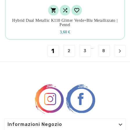



Hybrid Dual Metallic K110 Glitter Verde+blu Metallizzato |
Pentel
3,60 €
…
1

2
3
8

Informazioni Negozio