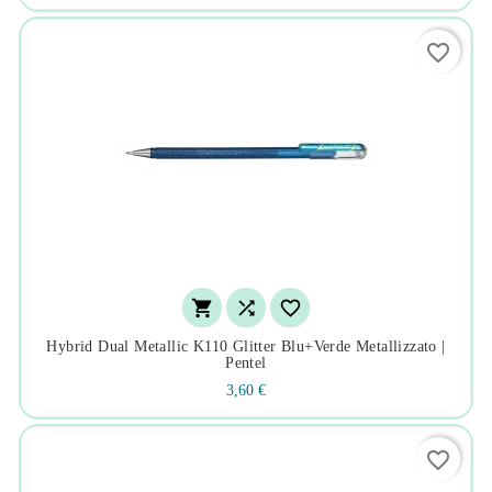
favorite_border



Hybrid Dual Metallic K110 Glitter Blu+verde Metallizzato |
Pentel
3,60 €
favorite_border