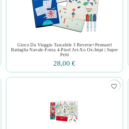
Gioco Da Viaggio Tascabile 3 Reverse+pennarel




Battaglia Navale-Forza 4-Pixel Art-Xo Ox-Impi | Super
Petit
28,00 €
favorite_border