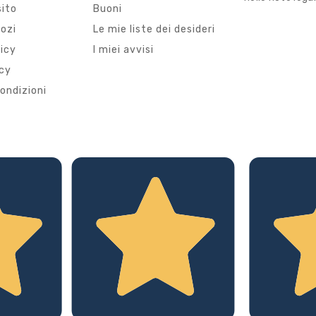
sito
Buoni
gozi
Le mie liste dei desideri
licy
I miei avvisi
icy
ondizioni