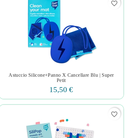
favorite_border
Astuccio Silicone+panno X Cancellare Blu | Super




Petit
15,50 €
favorite_border