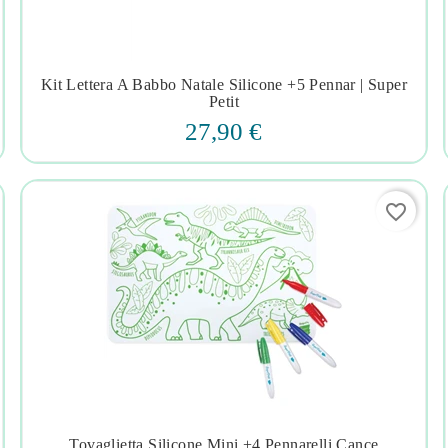
Kit Lettera A Babbo Natale Silicone +5 Pennar | Super




Petit
27,90 €
favorite_border
Tovaglietta Silicone Mini +4 Pennarelli Cance