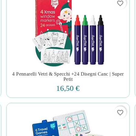
favorite_border
4 Pennarelli Vetri & Specchi +24 Disegni Canc | Super




Petit
16,50 €
favorite_border