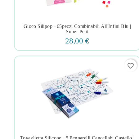
Gioco Silipop +65pezzi Combinabili All'Infini Blu |




Super Petit
28,00 €
favorite_border
Tovaglietta Silicone +5 Pennarelli Cancellabi Castello |