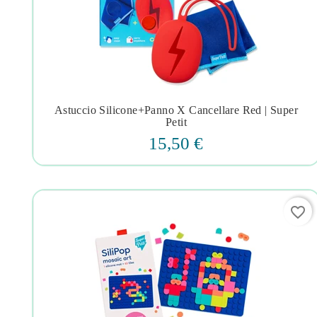
Astuccio Silicone+panno X Cancellare Red | Super




Petit
15,50 €
favorite_border