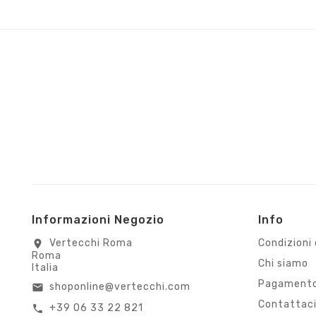
Informazioni Negozio
Info
Vertecchi Roma
Condizioni 
location_on
Roma
Chi siamo
Italia
Pagamento
shoponline@vertecchi.com
email
Contattac
+39 06 33 22 821
call