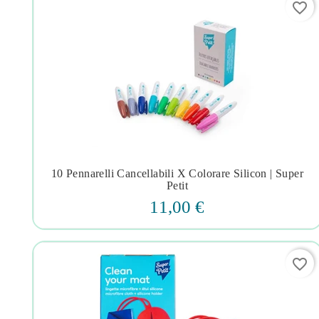
favorite_border
10 Pennarelli Cancellabili X Colorare Silicon | Super




Petit
11,00 €
favorite_border