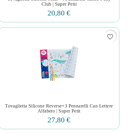




Club | Super Petit
20,80 €
favorite_border
Tovaglietta Silicone Reverse+3 Pennarelli Can Lettere




Alfabeto | Super Petit
27,80 €