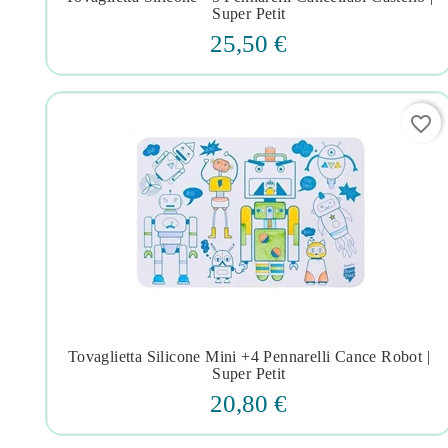




Super Petit
25,50 €
favorite_border
Tovaglietta Silicone Mini +4 Pennarelli Cance Robot |




Super Petit
20,80 €