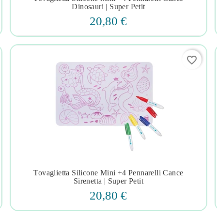




Dinosauri | Super Petit
20,80 €
favorite_border
Tovaglietta Silicone Mini +4 Pennarelli Cance




Sirenetta | Super Petit
20,80 €