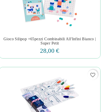
Gioco Silipop +65pezzi Combinabili All'Infini Bianco |




Super Petit
28,00 €
favorite_border