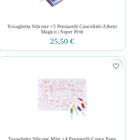
Tovaglietta Silicone +5 Pennarelli Cancellabi Albero




Magico | Super Petit
25,50 €
favorite_border
Tovaglietta Silicone Mini +4 Pennarelli Cance Pony