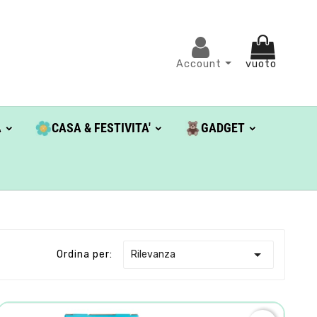
Account
vuoto
A
CASA & FESTIVITA'
GADGET

Rilevanza
Ordina per: