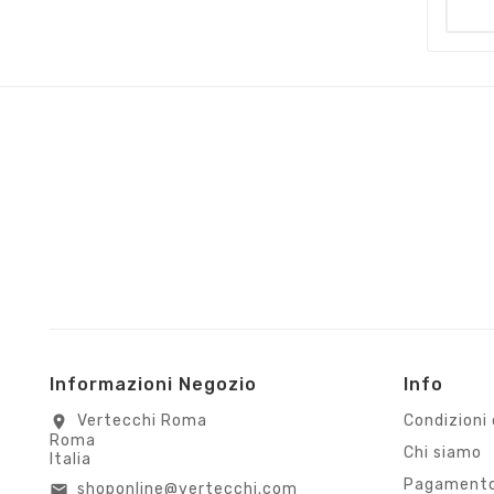
Informazioni Negozio
Info
Vertecchi Roma
Condizioni 
location_on
Roma
Chi siamo
Italia
Pagamento
shoponline@vertecchi.com
email