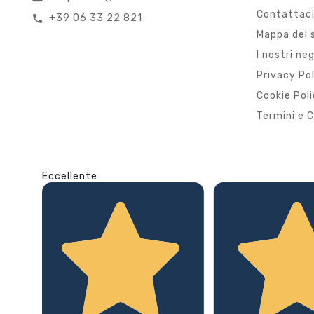
Contattac
+39 06 33 22 821
call
Mappa del 
I nostri ne
Privacy Po
Cookie Pol
Termini e C
Eccellente