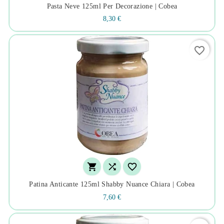
Pasta Neve 125ml Per Decorazione | Cobea
8,30 €
favorite_border



Patina Anticante 125ml Shabby Nuance Chiara | Cobea
7,60 €