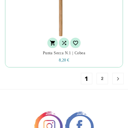



Punta Secca N.1 | Cobea
8,20 €
1

2