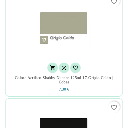
favorite_border



Colore Acrilico Shabby Nuance 125ml 17-Grigio Caldo |
Cobea
7,30 €
favorite_border