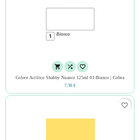



Colore Acrilico Shabby Nuance 125ml 01-Bianco | Cobea
7,30 €
favorite_border