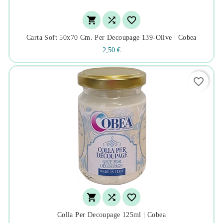



Carta Soft 50x70 Cm. Per Decoupage 139-Olive | Cobea
2,50 €
favorite_border



Colla Per Decoupage 125ml | Cobea