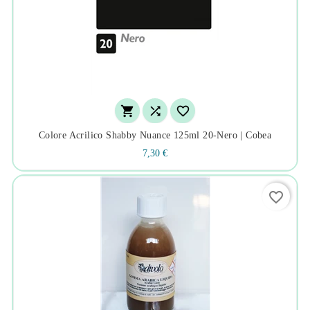



Colore Acrilico Shabby Nuance 125ml 20-Nero | Cobea
7,30 €
favorite_border