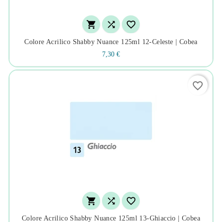



Colore Acrilico Shabby Nuance 125ml 12-Celeste | Cobea
7,30 €
favorite_border



Colore Acrilico Shabby Nuance 125ml 13-Ghiaccio | Cobea