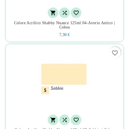



Colore Acrilico Shabby Nuance 125ml 04-Avorio Antico |
Cobea
7,30 €
favorite_border


