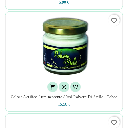
6,90 €
favorite_border



Colore Acrilico Luminescente 80ml Polvere Di Stelle | Cobea
15,50 €
favorite_border