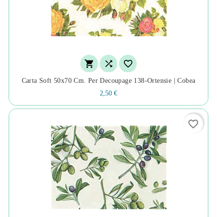



Carta Soft 50x70 Cm. Per Decoupage 138-Ortensie | Cobea
2,50 €
favorite_border