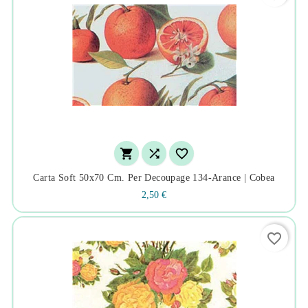



Carta Soft 50x70 Cm. Per Decoupage 134-Arance | Cobea
2,50 €
favorite_border