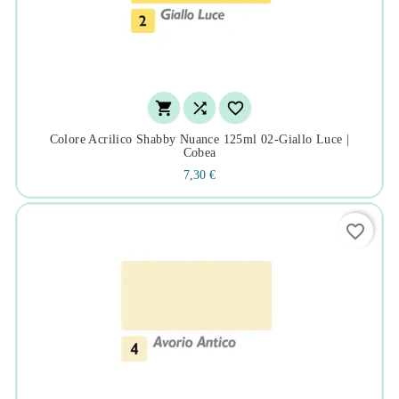



Colore Acrilico Shabby Nuance 125ml 02-Giallo Luce |
Cobea
7,30 €
favorite_border