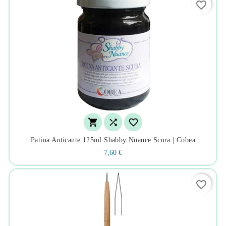
favorite_border



Patina Anticante 125ml Shabby Nuance Scura | Cobea
7,60 €
favorite_border