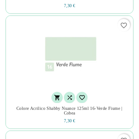
7,30 €
favorite_border



Colore Acrilico Shabby Nuance 125ml 16-Verde Fiume |
Cobea
7,30 €