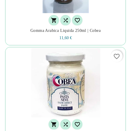



Gomma Arabica Liquida 250ml | Cobea
11,60 €
favorite_border


