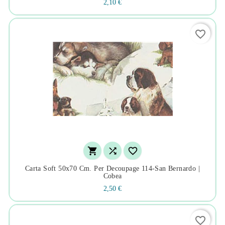
2,10 €
favorite_border



Carta Soft 50x70 Cm. Per Decoupage 114-San Bernardo |
Cobea
2,50 €
favorite_border