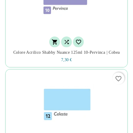



Colore Acrilico Shabby Nuance 125ml 10-Pervinca | Cobea
7,30 €
favorite_border