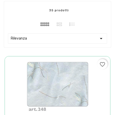
35 prodotti

Rilevanza
favorite_border