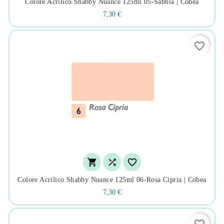
Colore Acrilico Shabby Nuance 125ml 05-Sabbia | Cobea
7,30 €
favorite_border



Colore Acrilico Shabby Nuance 125ml 06-Rosa Cipria | Cobea
7,30 €