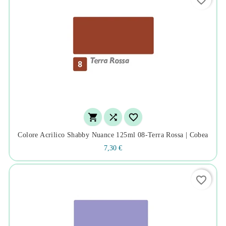
favorite_border



Colore Acrilico Shabby Nuance 125ml 08-Terra Rossa | Cobea
7,30 €
favorite_border