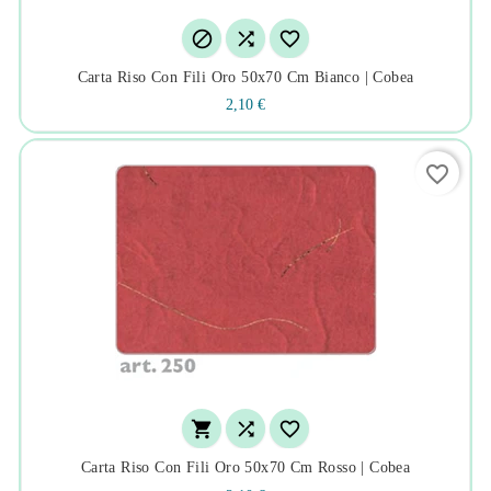



Carta Riso Con Fili Oro 50x70 Cm Bianco | Cobea
2,10 €
favorite_border



Carta Riso Con Fili Oro 50x70 Cm Rosso | Cobea