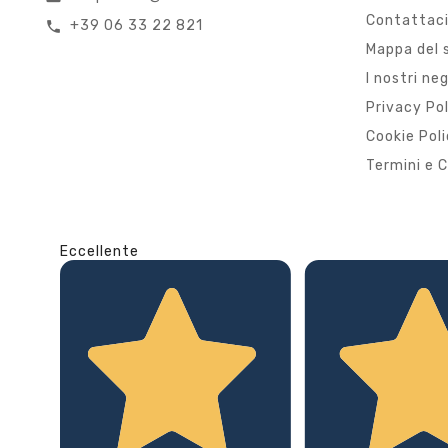
Contattac
+39 06 33 22 821
call
Mappa del 
I nostri ne
Privacy Po
Cookie Pol
Termini e C
Eccellente