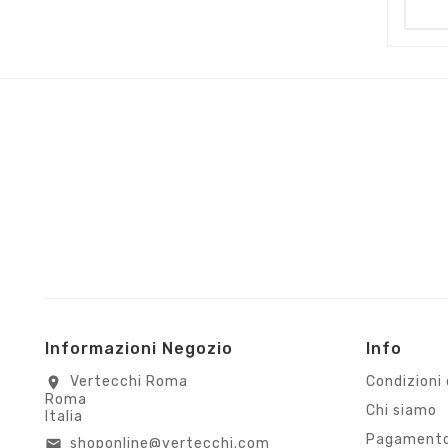
Informazioni Negozio
Info
Vertecchi Roma
Condizioni 
location_on
Roma
Chi siamo
Italia
Pagamento
shoponline@vertecchi.com
email