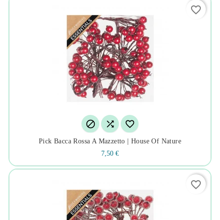
favorite_border



Pick Bacca Rossa A Mazzetto | House Of Nature
7,50 €
favorite_border