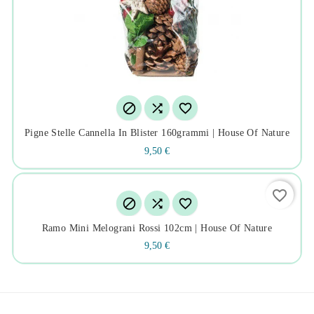



Pigne Stelle Cannella In Blister 160grammi | House Of Nature
9,50 €
favorite_border



Ramo Mini Melograni Rossi 102cm | House Of Nature
9,50 €