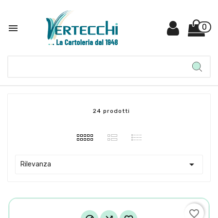

0
24 prodotti

Rilevanza
favorite_border