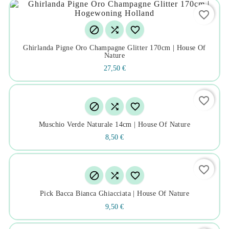
favorite_border



Ghirlanda Pigne Oro Champagne Glitter 170cm | House Of
Nature
27,50 €
favorite_border



Muschio Verde Naturale 14cm | House Of Nature
8,50 €
favorite_border



Pick Bacca Bianca Ghiacciata | House Of Nature
9,50 €