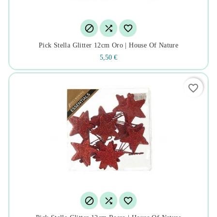



Pick Stella Glitter 12cm Oro | House Of Nature
5,50 €
favorite_border


