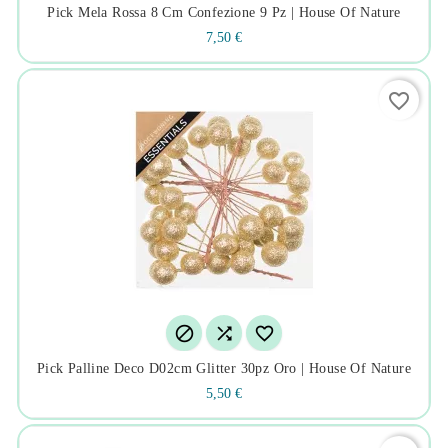
Pick Mela Rossa 8 Cm Confezione 9 Pz | House Of Nature
7,50 €
favorite_border



Pick Palline Deco D02cm Glitter 30pz Oro | House Of Nature
5,50 €