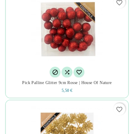
favorite_border



Pick Palline Glitter 9cm Rosse | House Of Nature
5,50 €
favorite_border