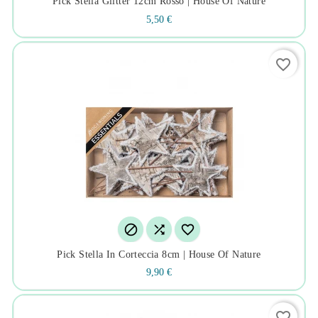
Pick Stella Glitter 12cm Rosso | House Of Nature
5,50 €
favorite_border



Pick Stella In Corteccia 8cm | House Of Nature
9,90 €
favorite_border