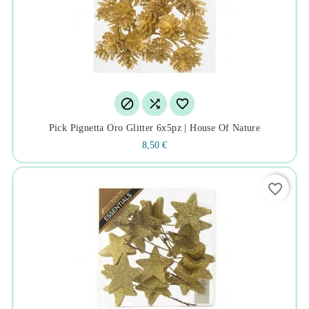



Pick Pignetta Oro Glitter 6x5pz | House Of Nature
8,50 €
favorite_border