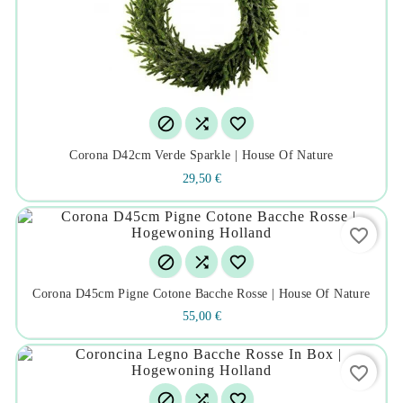



Corona D42cm Verde Sparkle | House Of Nature
29,50 €
favorite_border



Corona D45cm Pigne Cotone Bacche Rosse | House Of Nature
55,00 €
favorite_border


