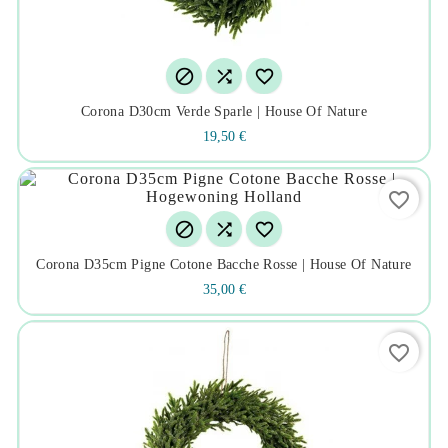



Corona D30cm Verde Sparle | House Of Nature
19,50 €
favorite_border



Corona D35cm Pigne Cotone Bacche Rosse | House Of Nature
35,00 €
favorite_border