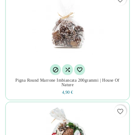



Pigna Round Marrone Imbiancata 200grammi | House Of
Nature
4,90 €
favorite_border