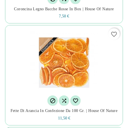
Coroncina Legno Bacche Rosse In Box | House Of Nature
7,50 €
favorite_border



Fette Di Arancia In Confezione Da 100 Gr. | House Of Nature
11,50 €