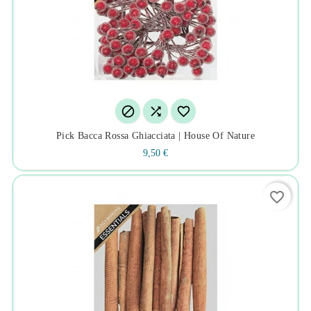



Pick Bacca Rossa Ghiacciata | House Of Nature
9,50 €
favorite_border