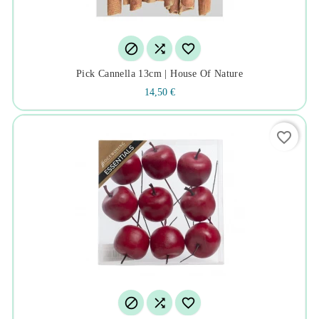



Pick Cannella 13cm | House Of Nature
14,50 €
favorite_border


