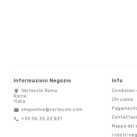
Informazioni Negozio
Info
Vertecchi Roma
Condizioni 
location_on
Roma
Chi siamo
Italia
Pagamento
shoponline@vertecchi.com
email
Contattac
+39 06 33 22 821
call
Mappa del 
I nostri ne