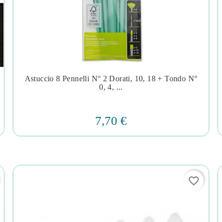
Astuccio 8 Pennelli N° 2 Dorati, 10, 18 + Tondo N°




0, 4, ...
7,70 €
favorite_border