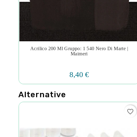
ic
Acrilico 200 Ml Gruppo: 1 540 Nero Di Marte |




Maimeri
8,40 €
Alternative
favorite_border
favorite_border