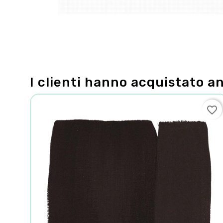
I clienti hanno acquistato a
favorite_border
favorite_border