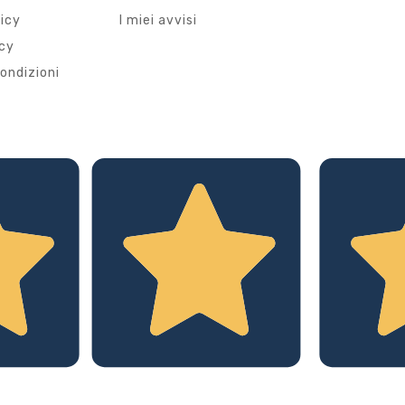
licy
I miei avvisi
icy
ondizioni