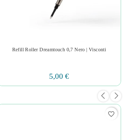
Refill Roller Dreamtouch 0,7 Nero | Visconti




5,00 €
favorite_border