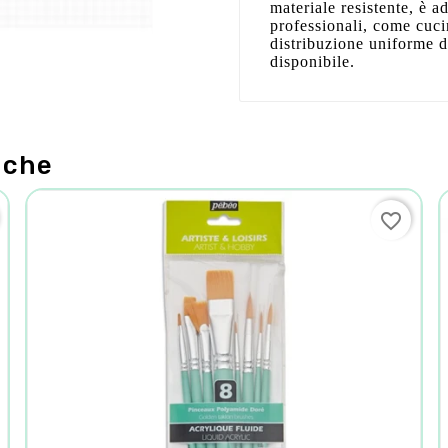
materiale resistente, è a
professionali, come cuci
distribuzione uniforme d
disponibile.
nche
favorite_border