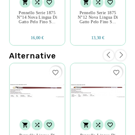






Pennello Serie 1875
Pennello Serie 1875
N°14 Nova Lingua Di
N°12 Nova Lingua Di
Gatto Pelo Fino S...
Gatto Pelo Fino S...
16,00 €
13,30 €
Alternative
favorite_border
favorite_border





