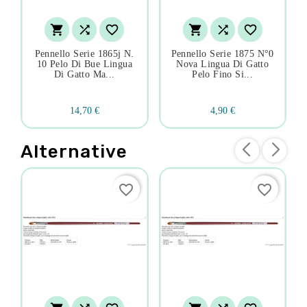






Pennello Serie 1865j N.
Pennello Serie 1875 N°0
10 Pelo Di Bue Lingua
Nova Lingua Di Gatto
Di Gatto Ma...
Pelo Fino Si...
14,70 €
4,90 €
Alternative
favorite_border
favorite_border