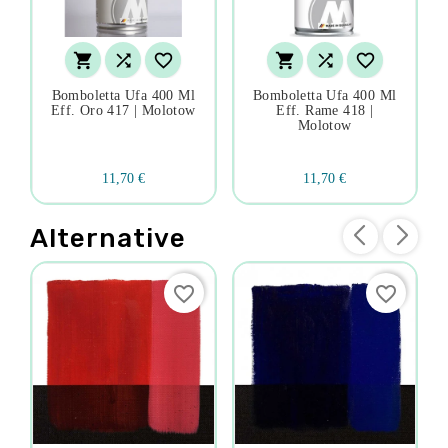






Bomboletta Ufa 400 Ml
Bomboletta Ufa 400 Ml
Eff. Oro 417 | Molotow
Eff. Rame 418 |
Molotow
11,70 €
11,70 €
Alternative
favorite_border
favorite_border