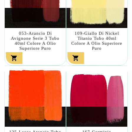
053-Arancio Di
109-Giallo Di Nickel
Avignone Serie 3 Tubo
Titanio Tubo 40ml
40ml Colore A Olio
Colore A Olio Superiore
Superiore Puro
Puro


125-Lacca Arancio Tubo
167-Carminio