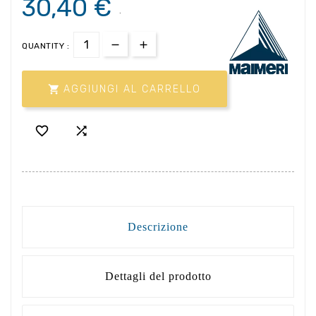
30,40 €
.
QUANTITY :

AGGIUNGI AL CARRELLO


Descrizione
Dettagli del prodotto