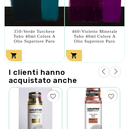
350-Verde Turchese
460-Violetto Minerale
Tubo 40ml Colore A
Tubo 40ml Colore A
Olio Superiore Puro
Olio Superiore Puro


I clienti hanno
acquistato anche
favorite_border
favorite_border