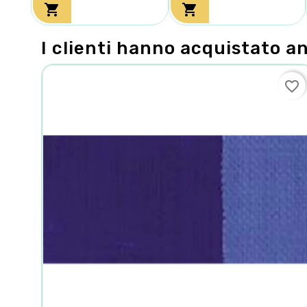


I clienti hanno acquistato a
favorite_border
favorite_border