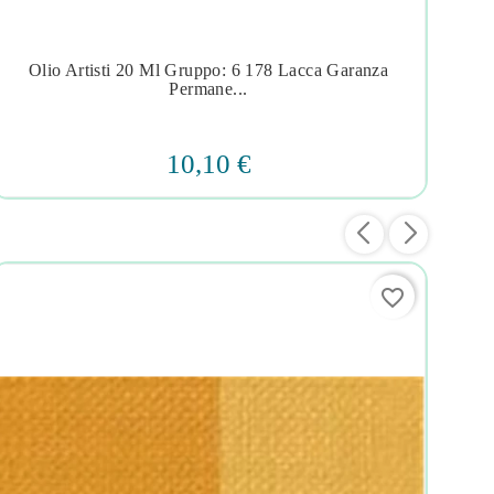
Olio Artisti 20 Ml Gruppo: 6 178 Lacca Garanza
Ol




Permane...
10,10 €
favorite_border