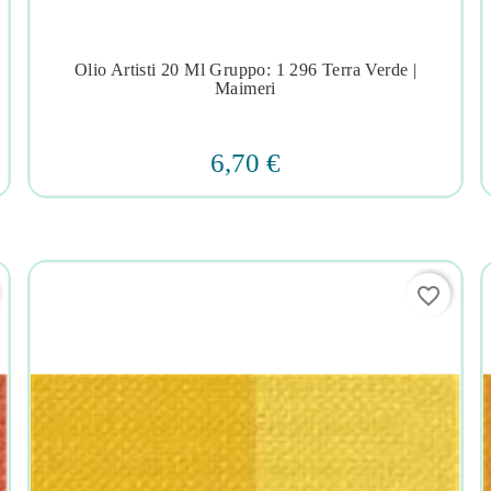
Olio Artisti 20 Ml Gruppo: 1 296 Terra Verde |




Maimeri
6,70 €
favorite_border