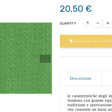
20,50 €
.
QUANTITY :

AGGIUNGI AL CARR
Descrizione
le caratteristiche degli i
fondono con grande equil
tradizione e innovazione
che consente un buon uso