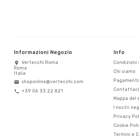
Informazioni Negozio
Info
Vertecchi Roma
Condizioni 
location_on
Roma
Chi siamo
Italia
Pagamento
shoponline@vertecchi.com
email
Contattac
+39 06 33 22 821
call
Mappa del 
I nostri ne
Privacy Po
Cookie Pol
Termini e C