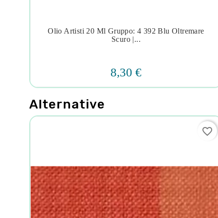
mio
Olio Artisti 20 Ml Gruppo: 4 392 Blu Oltremare




Scuro |...
8,30 €
Alternative
favorite_border
favorite_border