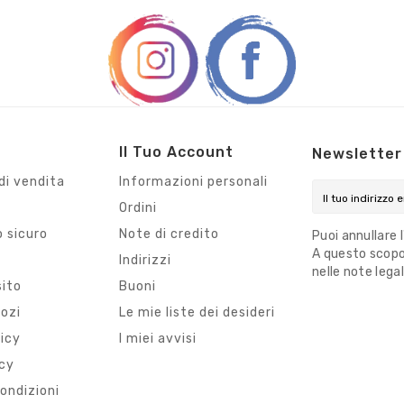
Il Tuo Account
Newsletter
di vendita
Informazioni personali
Ordini
 sicuro
Note di credito
Puoi annullare 
A questo scopo,
i
Indirizzi
nelle note legal
sito
Buoni
gozi
Le mie liste dei desideri
licy
I miei avvisi
icy
ondizioni