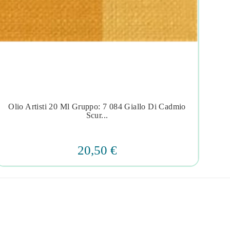
Olio Artisti 20 Ml Gruppo: 7 084 Giallo Di Cadmio
Ol




Scur...
20,50 €