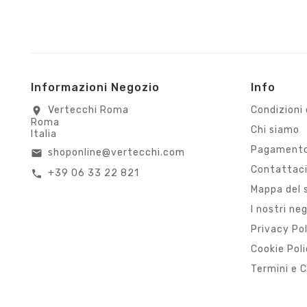
Informazioni Negozio
Info
Vertecchi Roma
Condizioni 
location_on
Roma
Chi siamo
Italia
Pagamento
shoponline@vertecchi.com
email
Contattac
+39 06 33 22 821
call
Mappa del 
I nostri ne
Privacy Po
Cookie Pol
Termini e C