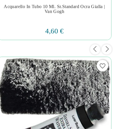
Acquarello In Tubo 10 Ml. Sr.standard Ocra Gialla |




Van Gogh
4,60 €
favorite_border