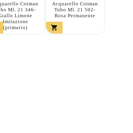
quarello Cotman
Acquarello Cotman
bo Ml. 21 346-
Tubo Ml. 21 502-
Giallo Limone
Rosa Permanente
Imitazione

(primario)