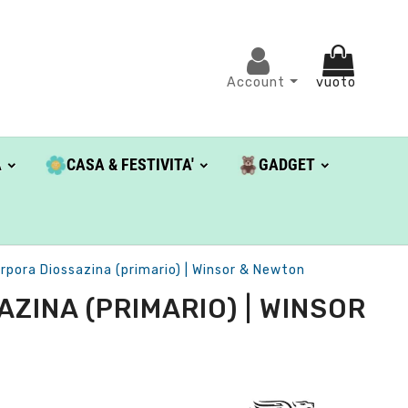
Account
vuoto
A
CASA & FESTIVITA'
GADGET
pora Diossazina (primario) | Winsor & Newton
ZINA (PRIMARIO) | WINSOR