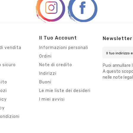
Il Tuo Account
Newsletter
di vendita
Informazioni personali
Ordini
 sicuro
Note di credito
Puoi annullare 
A questo scopo,
i
Indirizzi
nelle note legal
sito
Buoni
gozi
Le mie liste dei desideri
licy
I miei avvisi
icy
ondizioni