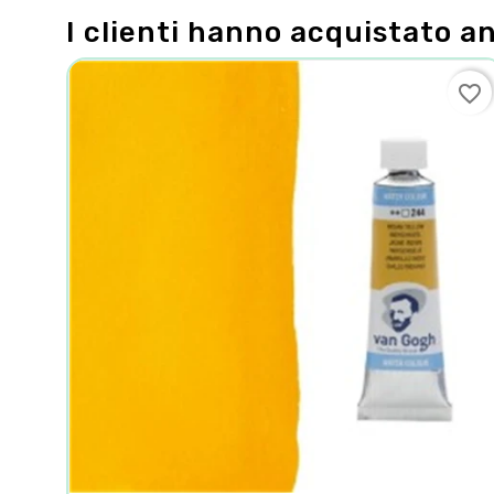
I clienti hanno acquistato a
favorite_border
favorite_border