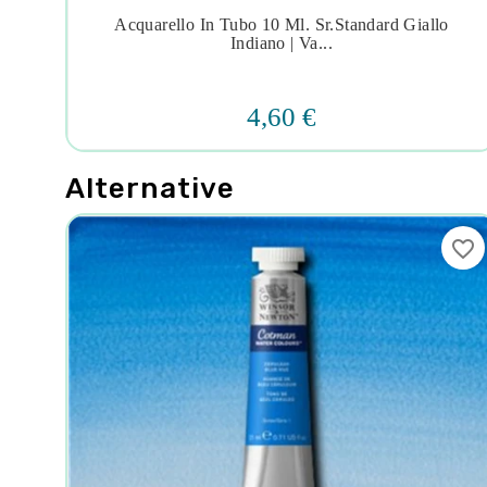
olo
Acquarello In Tubo 10 Ml. Sr.standard Giallo




Indiano | Va...
4,60 €
Alternative
favorite_border
favorite_border