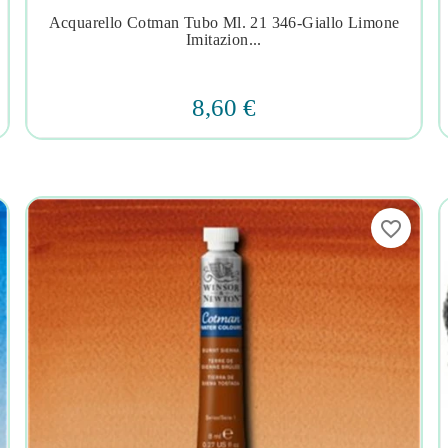
Acquarello Cotman Tubo Ml. 21 346-Giallo Limone




Imitazion...
8,60 €
favorite_border