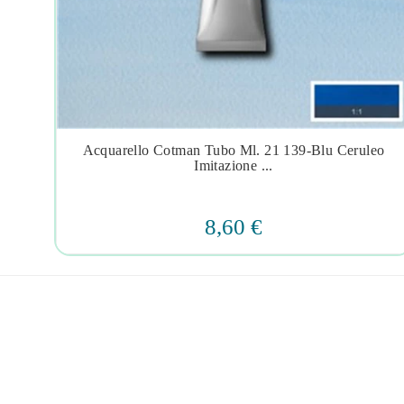
i
Acquarello Cotman Tubo Ml. 21 139-Blu Ceruleo




Imitazione ...
8,60 €