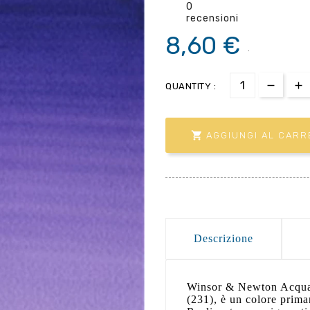
0
recensioni
8,60 €
.
QUANTITY :

AGGIUNGI AL CARR
Descrizione
Winsor & Newton Acquar
(231), è un colore primar