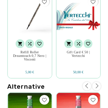
favorite_border
favorite_border






Refill Roller
Gift Card € 50 |
Dreamtouch 0,7 Nero |
Vertecchi
Visconti
5,00 €
50,00 €
Alternative
favorite_border
favorite_border