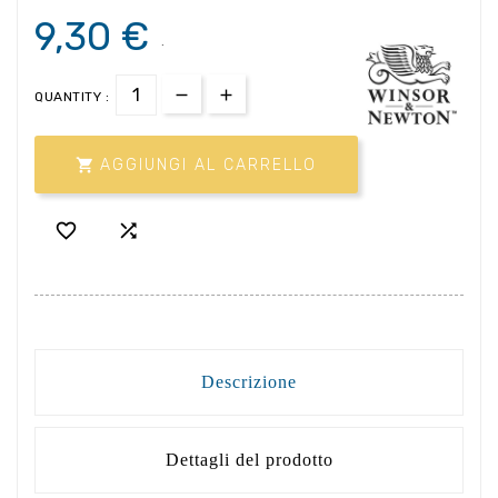
9,30 €
.
QUANTITY :

AGGIUNGI AL CARRELLO


Descrizione
Dettagli del prodotto