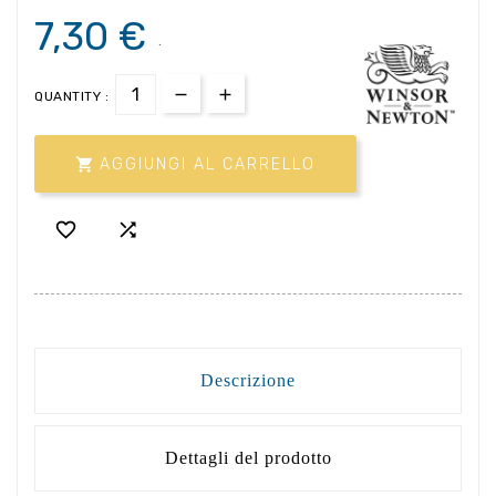
7,30 €
.
QUANTITY :

AGGIUNGI AL CARRELLO


Descrizione
Dettagli del prodotto