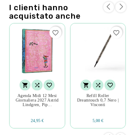
I clienti hanno
acquistato anche
favorite_border
favorite_border






Agenda Midi 12 Mesi
Refill Roller
Giornaliera 2027 Astrid
Dreamtouch 0,7 Nero |
Lindgren, Pip...
Visconti
24,95 €
5,00 €