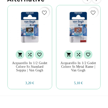
favorite_border
favorite_border






Acquarello In 1/2 Godet
Acquarello In 1/2 Godet
Colore Sr.standard
Colore Sr.metal Rame |
Seppia | Van Gogh
Van Gogh
3,20 €
5,10 €