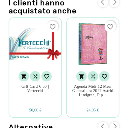
I clienti hanno
acquistato anche
favorite_border
favorite_border






Gift Card € 50 |
Agenda Midi 12 Mesi
Vertecchi
Giornaliera 2027 Astrid
Lindgren, Pip...
50,00 €
24,95 €
Alternative