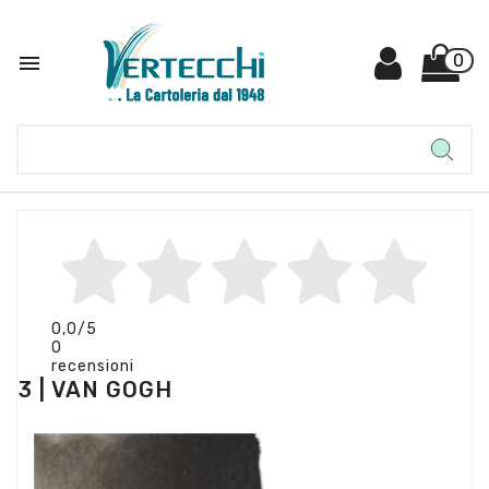

0
0,0
/5
0
recensioni
3 | VAN GOGH