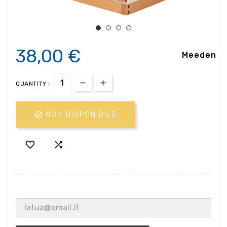
38,00 €
Meeden
.
QUANTITY :

NON DISPONIBILE

