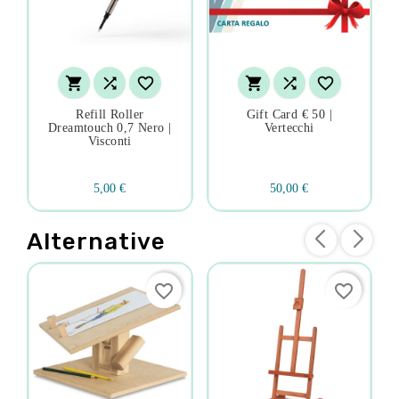






Refill Roller
Gift Card € 50 |
Dreamtouch 0,7 Nero |
Vertecchi
Visconti
5,00 €
50,00 €
Alternative
favorite_border
favorite_border