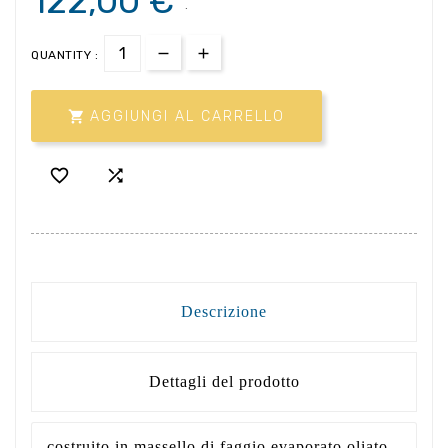
122,00 €
.
QUANTITY :

AGGIUNGI AL CARRELLO


Descrizione
Dettagli del prodotto
costruito in massello di faggio evaporato oliato.