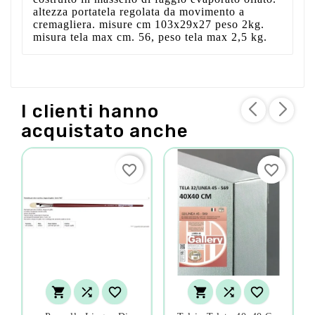
altezza portatela regolata da movimento a
cremagliera. misure cm 103x29x27 peso 2kg.
misura tela max cm. 56, peso tela max 2,5 kg.
I clienti hanno
acquistato anche
favorite_border
favorite_border





