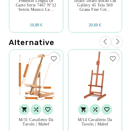
Pennello Lingua Di
Telaio Telato 40x40 Cm
Gatto Serie 7467 N°12
Gallery 45 Tela 569
Setola Manico Lu...
Grana Fine Cot...
10,80 €
20,60 €
Alternative
favorite_border
favorite_border






M/31 Cavalletto Da
M/14 Cavalletto Da
Tavolo | Mabef
Tavolo | Mabef