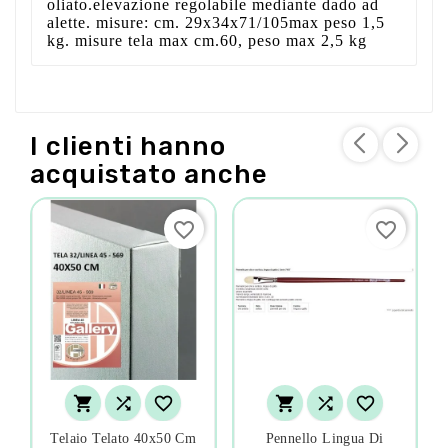
oliato.elevazione regolabile mediante dado ad
alette. misure: cm. 29x34x71/105max peso 1,5
kg. misure tela max cm.60, peso max 2,5 kg
I clienti hanno
acquistato anche
favorite_border
favorite_border






Telaio Telato 40x50 Cm
Pennello Lingua Di