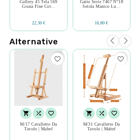
Gallery 45 Tela 569
Gatto Serie 7467 N°18
Grana Fine Cot...
Setola Manico Lu...
22,30 €
16,80 €
Alternative
favorite_border
favorite_border






M/17 Cavalletto Da
M/31 Cavalletto Da
Tavolo | Mabef
Tavolo | Mabef