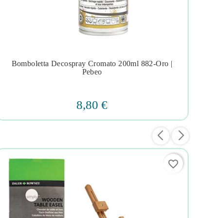
Bomboletta Decospray Cromato 200ml 882-Oro |
Col




Pebeo
8,80 €
favorite_border