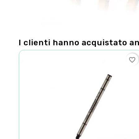
I clienti hanno acquistato a
favorite_border
favorite_border