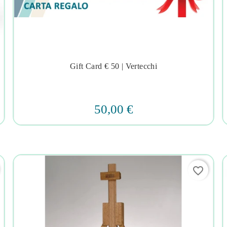
Gift Card € 50 | Vertecchi




50,00 €
favorite_border