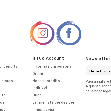
Il Tuo Account
Newsletter
di vendita
Informazioni personali
Ordini
 sicuro
Note di credito
Puoi annullare 
A questo scopo,
i
Indirizzi
nelle note legal
sito
Buoni
gozi
Le mie liste dei desideri
licy
I miei avvisi