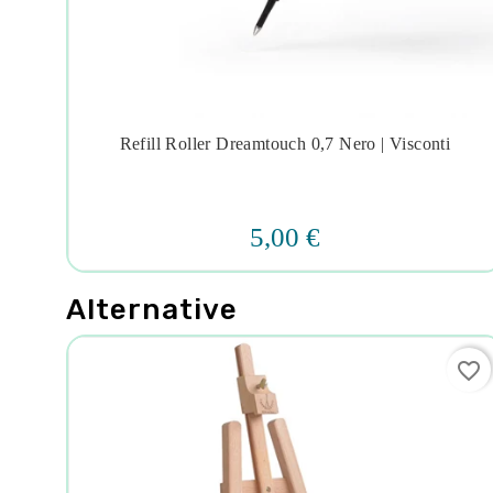
|
Refill Roller Dreamtouch 0,7 Nero | Visconti




5,00 €
Alternative
favorite_border
favorite_border