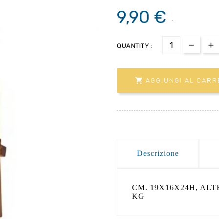
9,90 €
.
QUANTITY :

AGGIUNGI AL CARR
Descrizione
CM. 19X16X24H, ALT
KG