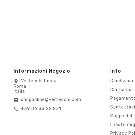
Informazioni Negozio
Info
Vertecchi Roma
Condizioni 
location_on
Roma
Chi siamo
Italia
Pagamento
shoponline@vertecchi.com
email
Contattac
+39 06 33 22 821
call
Mappa del 
I nostri ne
Privacy Po