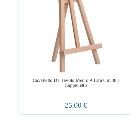
y
Cavalletto Da Tavolo Medio A Lira Cm.48 |




Cappelletto
25,00 €