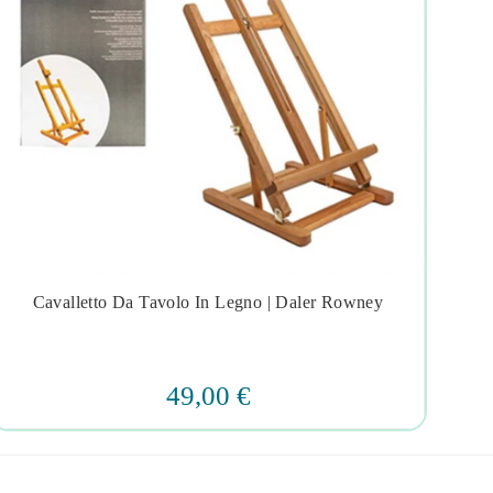
Cavalletto Da Tavolo In Legno | Daler Rowney
Cav




49,00 €