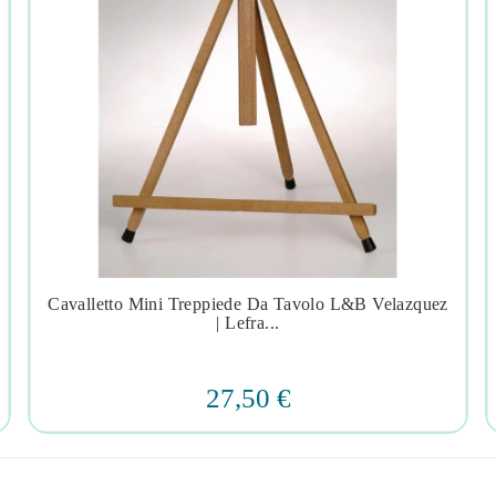
Cavalletto Mini Treppiede Da Tavolo L&b Velazquez




| Lefra...
27,50 €