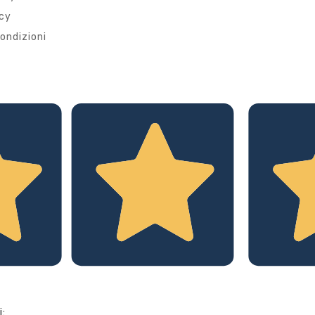
icy
ondizioni
i: