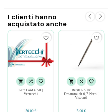
I clienti hanno
acquistato anche
favorite_border
favorite_border






Gift Card € 50 |
Refill Roller
Vertecchi
Dreamtouch 0,7 Nero |
Visconti
50,00 €
5,00 €