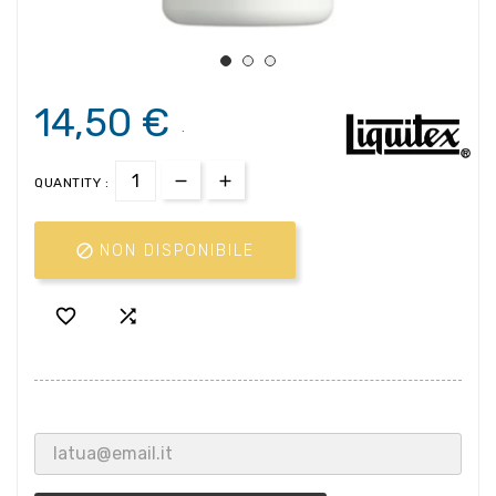
14,50 €
.
QUANTITY :

NON DISPONIBILE

