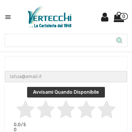

0
Avvisami Quando Disponibile
0,0
/5
0