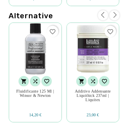
Alternative
favorite_border
favorite_border






Fluidificante 125 Ml |
Additivo Addensante
Winsor & Newton
Liquithick 237ml |
Liquitex
14,20 €
23,00 €