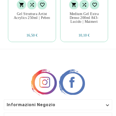






Gel Struttura Artist
Medium Gel Extra
Acrylics 250ml | Pebeo
Denso 200ml 843-
Lucido | Maimeri
16,50 €
10,10 €

Informazioni Negozio