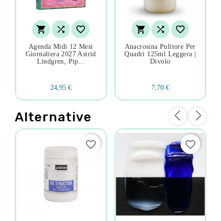






Agenda Midi 12 Mesi
Anacrosina Pulitore Per
Giornaliera 2027 Astrid
Quadri 125ml Leggera |
Lindgren, Pip...
Divolo
24,95 €
7,70 €
Alternative
favorite_border
favorite_border