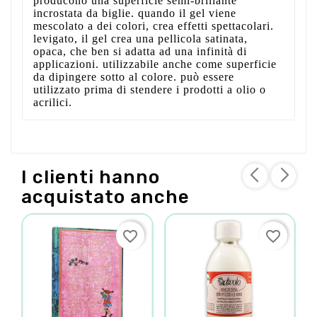
producono una superficie semi-brillante
incrostata da biglie. quando il gel viene
mescolato a dei colori, crea effetti spettacolari.
levigato, il gel crea una pellicola satinata,
opaca, che ben si adatta ad una infinità di
applicazioni. utilizzabile anche come superficie
da dipingere sotto al colore. può essere
utilizzato prima di stendere i prodotti a olio o
acrilici.
I clienti hanno
acquistato anche
favorite_border
favorite_border