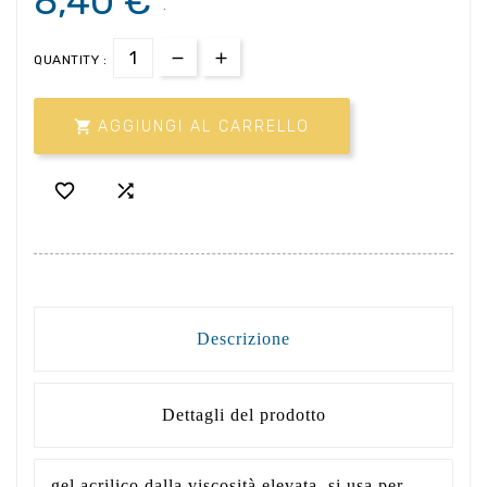
8,40 €
.
QUANTITY :

AGGIUNGI AL CARRELLO


Descrizione
Dettagli del prodotto
gel acrilico dalla viscosità elevata. si usa per