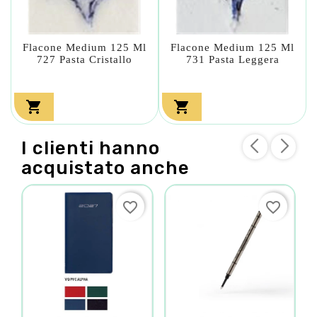
Flacone Medium 125 Ml
Flacone Medium 125 Ml
727 Pasta Cristallo
731 Pasta Leggera


I clienti hanno
acquistato anche
favorite_border
favorite_border