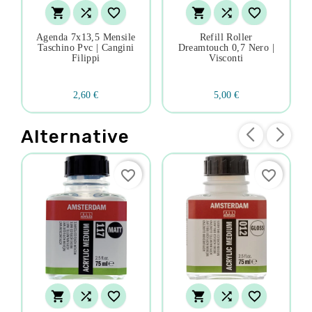






Agenda 7x13,5 Mensile
Refill Roller
Taschino Pvc | Cangini
Dreamtouch 0,7 Nero |
Filippi
Visconti
2,60 €
5,00 €
Alternative
favorite_border
favorite_border





