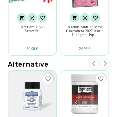






Gift Card € 50 |
Agenda Midi 12 Mesi
Vertecchi
Giornaliera 2027 Astrid
Lindgren, Pip...
50,00 €
24,95 €
Alternative
favorite_border
favorite_border