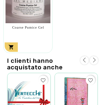
Coarse Pumice Gel

I clienti hanno
acquistato anche
favorite_border
favorite_border