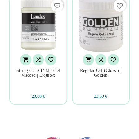
favorite_border
favorite_border






String Gel 237 Ml. Gel
Regular Gel (gloss ) |
Viscoso | Liquitex
Golden
23,00 €
23,50 €