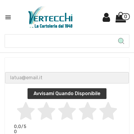

0
Avvisami Quando Disponibile
0,0
/5
0