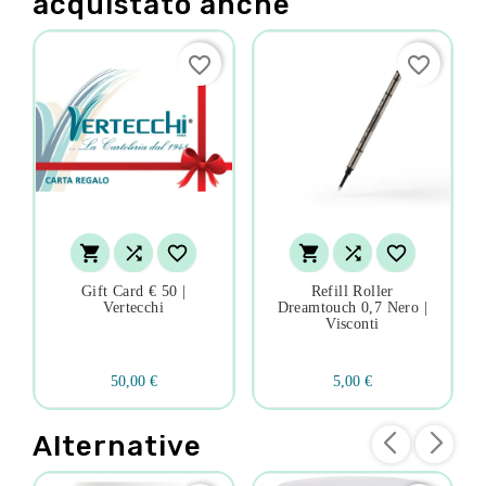
acquistato anche
favorite_border
favorite_border






Gift Card € 50 |
Refill Roller
Vertecchi
Dreamtouch 0,7 Nero |
Visconti
50,00 €
5,00 €
Alternative