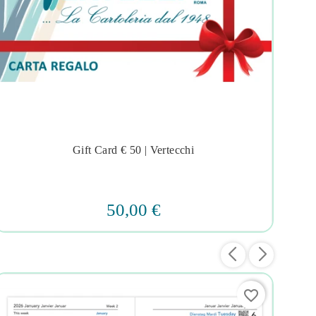
Gift Card € 50 | Vertecchi




50,00 €
favorite_border