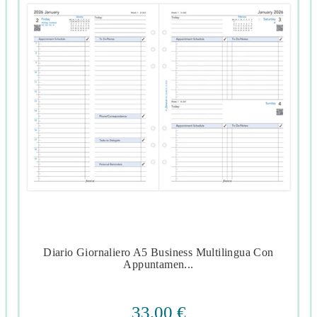
Diario Giornaliero A5 Business Multilingua Con




Appuntamen...
33,00 €