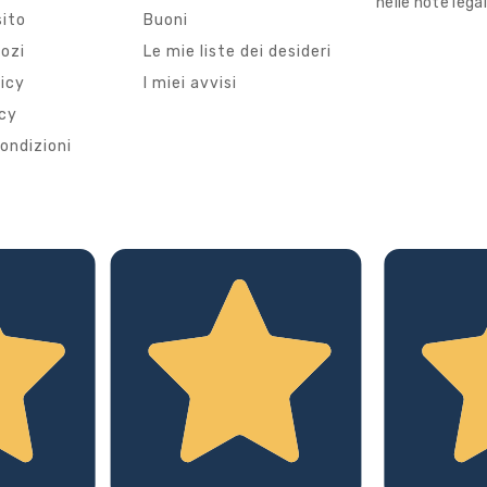
nelle note legal
sito
Buoni
gozi
Le mie liste dei desideri
licy
I miei avvisi
icy
ondizioni