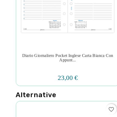
ice
Diario Giornaliero Pocket Inglese Carta Bianca Con




Appunt...
23,00 €
Alternative
favorite_border
favorite_border