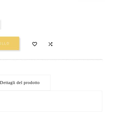


ELLO
Dettagli del prodotto