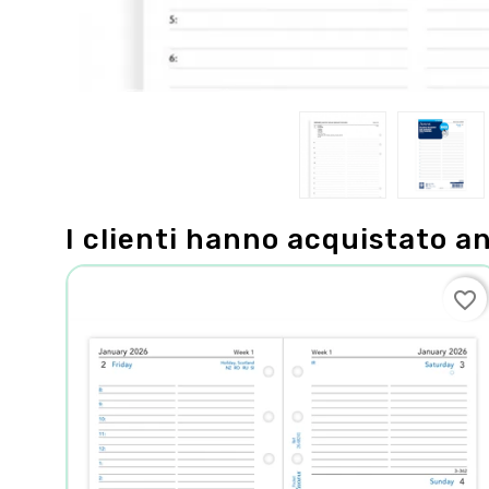
I clienti hanno acquistato a
favorite_border
favorite_border