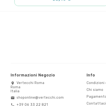
Informazioni Negozio
Info
Vertecchi Roma
Condizioni 
location_on
Roma
Chi siamo
Italia
Pagamento
shoponline@vertecchi.com
email
Contattac
+39 06 33 22 821
call