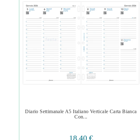
o |
Diario Settimanale A5 Italiano Verticale Carta Bianca




Con...
18,40 €