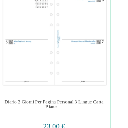
Diario 2 Giorni Per Pagina Personal 3 Lingue Carta
Dia




Bianca...
23,00 €