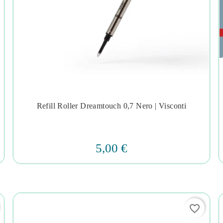
Refill Roller Dreamtouch 0,7 Nero | Visconti




5,00 €
favorite_border