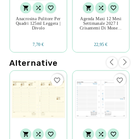






Anacrosina Pulitore Per
Agenda Maxi 12 Mesi
Quadri 125ml Leggera |
Settimanale 2027 I
Divolo
Crisantemi Di Mone...
7,70 €
22,95 €
Alternative
favorite_border
favorite_border





