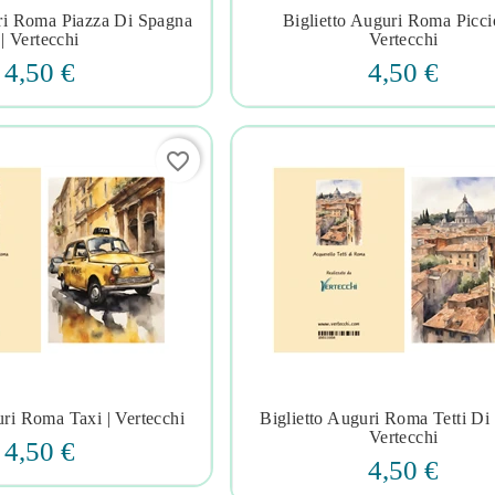
uri Roma Piazza Di Spagna
Biglietto Auguri Roma Piccio







| Vertecchi
Vertecchi
4,50 €
4,50 €
favorite_border
uri Roma Taxi | Vertecchi
Biglietto Auguri Roma Tetti Di







Vertecchi
4,50 €
4,50 €