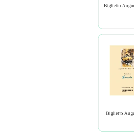
Biglietto Aug

Biglietto Aug
