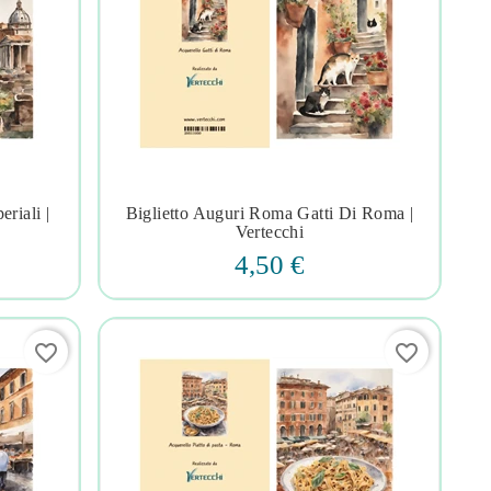
riali |
Biglietto Auguri Roma Gatti Di Roma |




Vertecchi
4,50 €
favorite_border
favorite_border