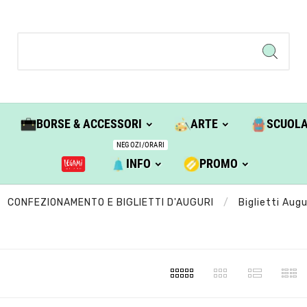
BORSE & ACCESSORI
ARTE
SCUOL
NEGOZI/ORARI
INFO
PROMO
CONFEZIONAMENTO E BIGLIETTI D'AUGURI
Biglietti Augu