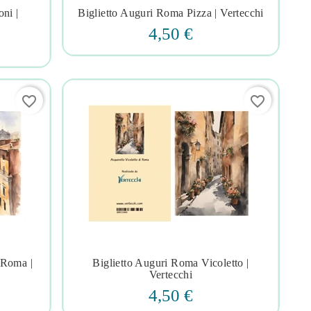
ni |
Biglietto Auguri Roma Pizza | Vertecchi




4,50 €
favorite_border
favorite_border
 Roma |
Biglietto Auguri Roma Vicoletto |




Vertecchi
4,50 €