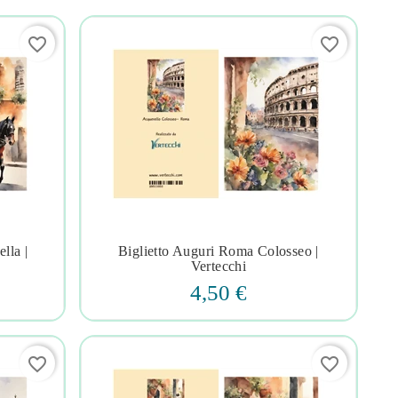
favorite_border
favorite_border
lla |
Biglietto Auguri Roma Colosseo |




Vertecchi
4,50 €
favorite_border
favorite_border