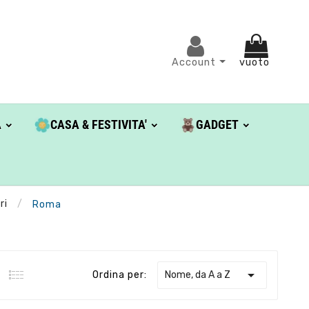
Account
vuoto
A
CASA & FESTIVITA'
GADGET
ri
Roma

Nome, da A a Z
Ordina per: