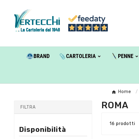
BRAND
CARTOLERIA
PENNE
Home
ROMA
FILTRA
16 prodotti
Disponibilità