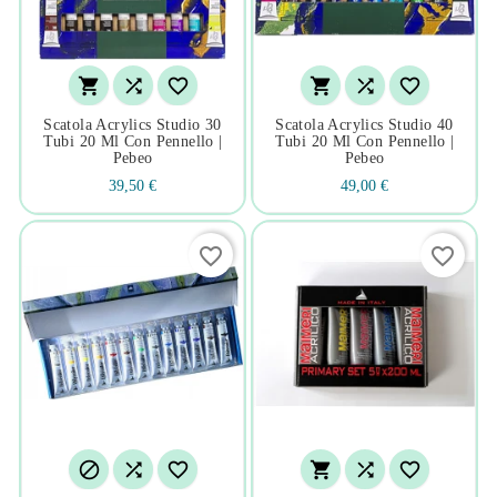






Scatola Acrylics Studio 30
Scatola Acrylics Studio 40
Tubi 20 Ml Con Pennello |
Tubi 20 Ml Con Pennello |
Pebeo
Pebeo
39,50 €
49,00 €
favorite_border
favorite_border





