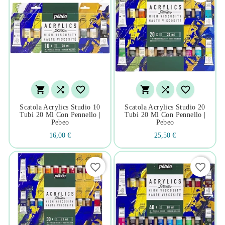






Scatola Acrylics Studio 10
Scatola Acrylics Studio 20
Tubi 20 Ml Con Pennello |
Tubi 20 Ml Con Pennello |
Pebeo
Pebeo
16,00 €
25,50 €
favorite_border
favorite_border