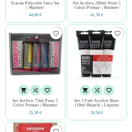
Scatola Polycolor Intro Set
Set Acrilico 200ml Pezzi 5
| Maimeri
Colori Primari | Maimeri
44,00 €
41,50 €
favorite_border
favorite_border






Set Acrilico 75ml Pezzi 5
Set 3 Tubi Acrilico Basic
Colori Primari | Maimeri
118ml Bianchi | Liquitex
25,30 €
24,50 €
favorite_border