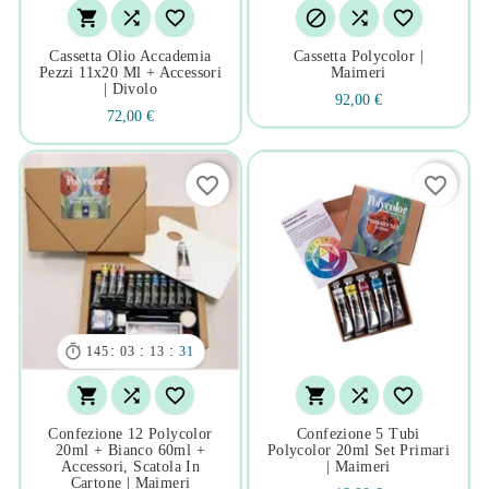






Cassetta Olio Accademia
Cassetta Polycolor |
Pezzi 11x20 Ml + Accessori
Maimeri
| Divolo
92,00 €
72,00 €
favorite_border
favorite_border

:
:
:
145
03
13
30






Confezione 12 Polycolor
Confezione 5 Tubi
20ml + Bianco 60ml +
Polycolor 20ml Set Primari
Accessori, Scatola In
| Maimeri
Cartone | Maimeri