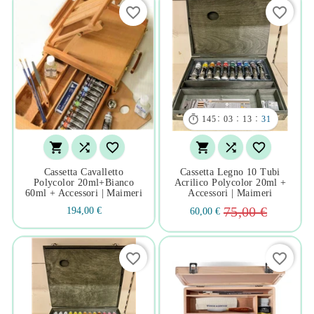
favorite_border
favorite_border

:
:
:
145
03
13
30






Cassetta Cavalletto
Cassetta Legno 10 Tubi
Polycolor 20ml+bianco
Acrilico Polycolor 20ml +
60ml + Accessori | Maimeri
Accessori | Maimeri
75,00 €
194,00 €
60,00 €
favorite_border
favorite_border