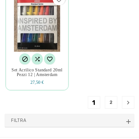



Set Acrilico Standard 20ml
Pezzi 12 | Amsterdam
27,50 €
1

2
FILTRA