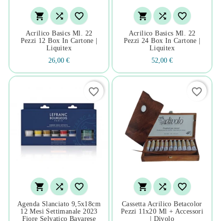






Acrilico Basics Ml. 22
Acrilico Basics Ml. 22
Pezzi 12 Box In Cartone |
Pezzi 24 Box In Cartone |
Liquitex
Liquitex
26,00 €
52,00 €
favorite_border
favorite_border






Agenda Slanciato 9,5x18cm
Cassetta Acrilico Betacolor
12 Mesi Settimanale 2023
Pezzi 11x20 Ml + Accessori
Fiore Selvatico Bavarese
| Divolo