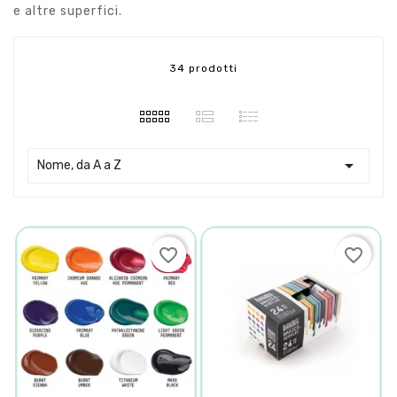
e altre superfici.
34 prodotti

Nome, da A a Z
favorite_border
favorite_border