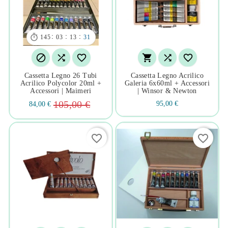

:
:
:
145
03
13
30






Cassetta Legno 26 Tubi
Cassetta Legno Acrilico
Acrilico Polycolor 20ml +
Galeria 6x60ml + Accessori
Accessori | Maimeri
| Winsor & Newton
105,00 €
95,00 €
84,00 €
favorite_border
favorite_border