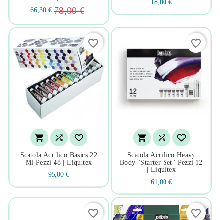
18,00 €
78,00 €
66,30 €
favorite_border
favorite_border






Scatola Acrilico Basics 22
Scatola Acrilico Heavy
Ml Pezzi 48 | Liquitex
Body "starter Set" Pezzi 12
| Liquitex
95,00 €
61,00 €
favorite_border
favorite_border