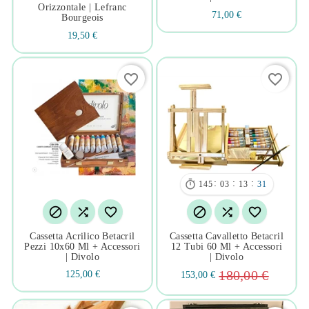
Orizzontale | Lefranc
71,00 €
Bourgeois
19,50 €
favorite_border
favorite_border

:
:
:
145
03
13
30






Cassetta Acrilico Betacril
Cassetta Cavalletto Betacril
Pezzi 10x60 Ml + Accessori
12 Tubi 60 Ml + Accessori
| Divolo
| Divolo
180,00 €
125,00 €
153,00 €