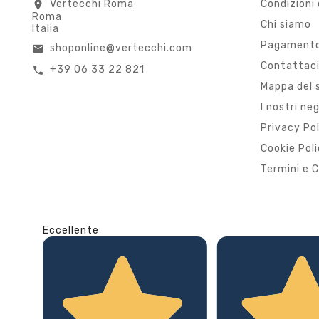
Vertecchi Roma
Condizioni 
location_on
Roma
Chi siamo
Italia
Pagamento
shoponline@vertecchi.com
email
Contattac
+39 06 33 22 821
call
Mappa del 
I nostri ne
Privacy Po
Cookie Pol
Termini e C
Eccellente