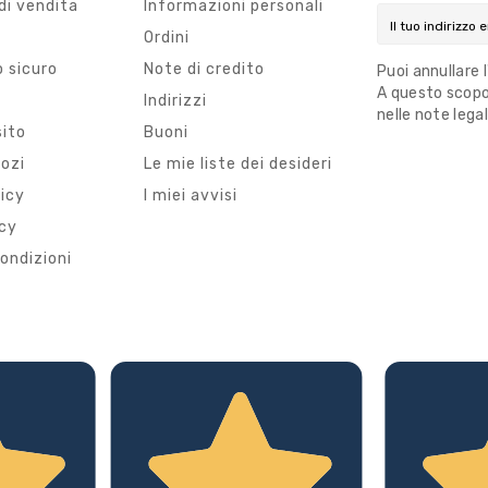
di vendita
Informazioni personali
Ordini
 sicuro
Note di credito
Puoi annullare 
A questo scopo,
i
Indirizzi
nelle note legal
sito
Buoni
gozi
Le mie liste dei desideri
licy
I miei avvisi
icy
ondizioni