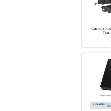
Cartella Po

Traco