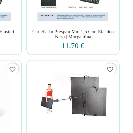
lastici
Cartella In Prespan Mm.1,5 Con Elastico




Nero | Morgantina
11,70 €
favorite_border
favorite_border