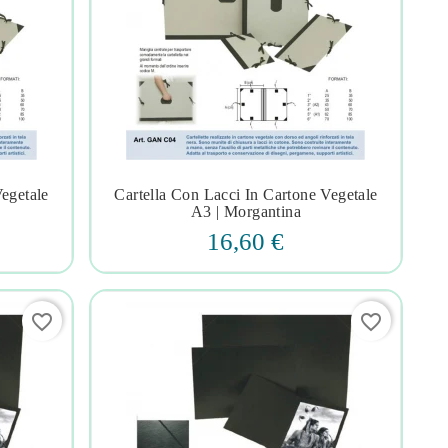
Vegetale
Cartella Con Lacci In Cartone Vegetale




A3 | Morgantina
16,60 €
favorite_border
favorite_border