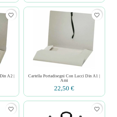
favorite_border
favorite_border
 Din A2 |
Cartella Portadisegni Con Lacci Din A1 |




Ami
22,50 €
favorite_border
favorite_border