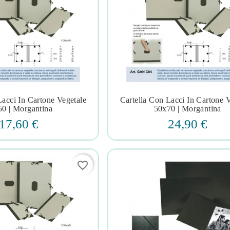
Lacci In Cartone Vegetale
Cartella Con Lacci In Cartone 







0 | Morgantina
50x70 | Morgantina
17,60 €
24,90 €
favorite_border