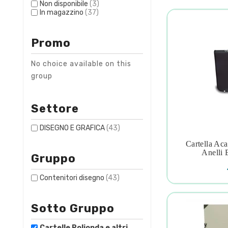
Non disponibile
(3)
In magazzino
(37)
Promo
No choice available on this
group
Settore
DISEGNO E GRAFICA
(43)
Cartella Ac

Anelli 
Gruppo
Contenitori disegno
(43)
Sotto Gruppo
Cartelle Polionda e altri