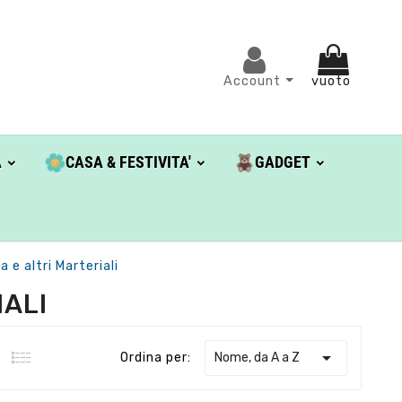
Account
vuoto
A
CASA & FESTIVITA'
GADGET
a e altri Marteriali
IALI

Nome, da A a Z
Ordina per: