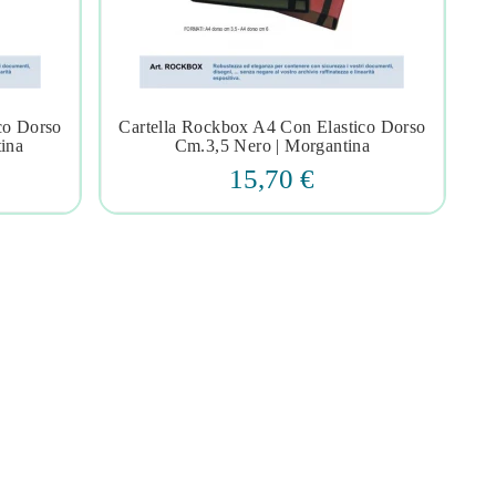
co Dorso
Cartella Rockbox A4 Con Elastico Dorso




ina
Cm.3,5 Nero | Morgantina
15,70 €