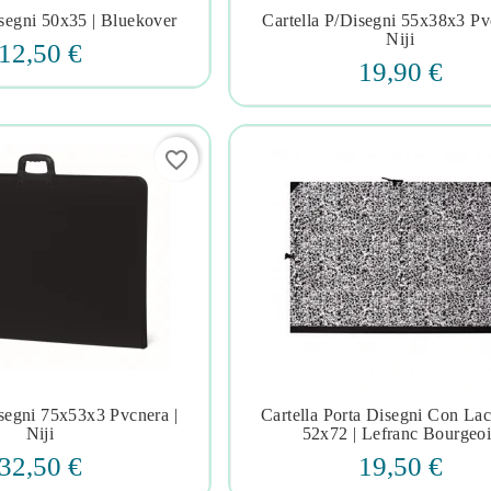
isegni 50x35 | Bluekover
Cartella P/disegni 55x38x3 Pv







Niji
12,50 €
19,90 €
favorite_border
isegni 75x53x3 Pvcnera |
Cartella Porta Disegni Con La







Niji
52x72 | Lefranc Bourgeoi
32,50 €
19,50 €