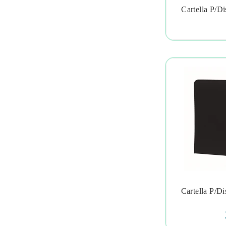
Cartella P/d

Cartella P/d
