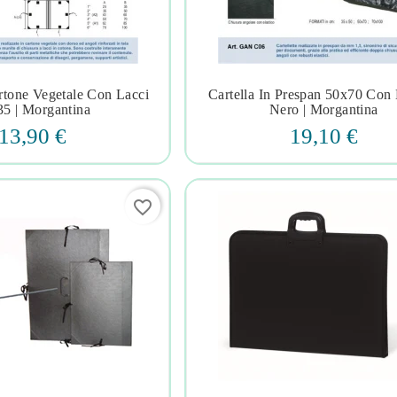
artone Vegetale Con Lacci
Cartella In Prespan 50x70 Con E







5 | Morgantina
Nero | Morgantina
13,90 €
19,10 €
favorite_border