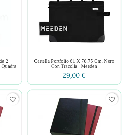
da 2
Cartella Portfolio 61 X 78,75 Cm. Nero




| Quadra
Con Tracolla | Meeden
29,00 €
favorite_border
favorite_border