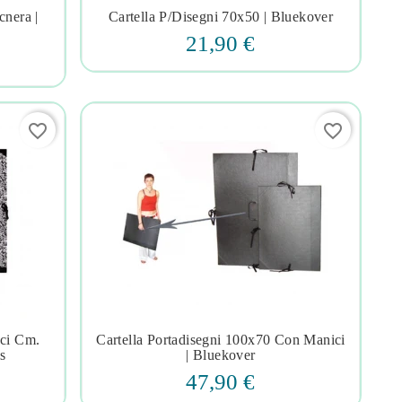
cnera |
Cartella P/disegni 70x50 | Bluekover




21,90 €
favorite_border
favorite_border
cci Cm.
Cartella Portadisegni 100x70 Con Manici




s
| Bluekover
47,90 €