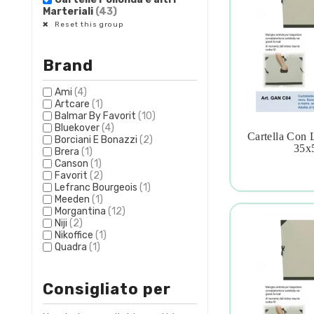
Marteriali
(43)
Reset this group
Brand
Ami
(4)
Artcare
(1)
Balmar By Favorit
(10)
Bluekover
(4)
Cartella Con 
Borciani E Bonazzi
(2)

35x5
Brera
(1)
Canson
(1)
Favorit
(2)
Lefranc Bourgeois
(1)
Meeden
(1)
Morgantina
(12)
Niji
(2)
Nikoffice
(1)
Quadra
(1)
Consigliato per