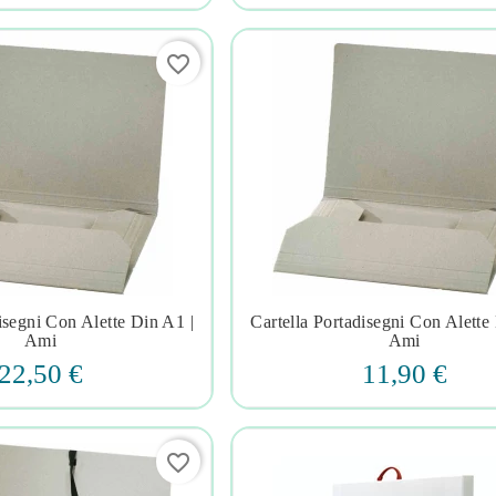
favorite_border
isegni Con Alette Din A1 |
Cartella Portadisegni Con Alette







Ami
Ami
22,50 €
11,90 €
favorite_border