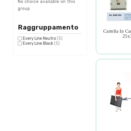
No choice available on this
group
Raggruppamento
Cartella In C

25x3
Every Line Neutro
(5)
Every Line Black
(5)