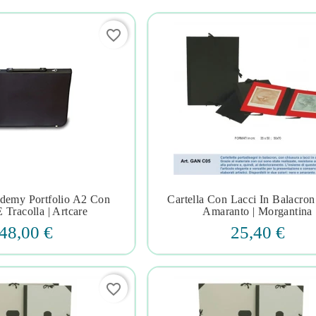
favorite_border
ademy Portfolio A2 Con
Cartella Con Lacci In Balacro







E Tracolla | Artcare
Amaranto | Morgantina
48,00 €
25,40 €
favorite_border