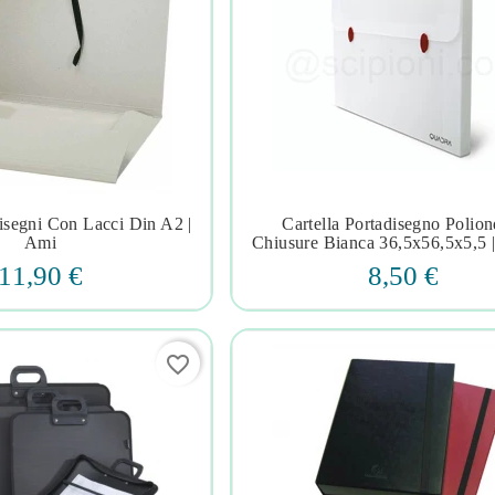
disegni Con Lacci Din A2 |
Cartella Portadisegno Polion







Ami
Chiusure Bianca 36,5x56,5x5,5 
11,90 €
8,50 €
favorite_border