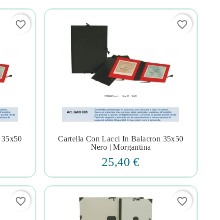
favorite_border
favorite_border
n 35x50
Cartella Con Lacci In Balacron 35x50




Nero | Morgantina
25,40 €
favorite_border
favorite_border