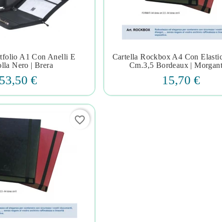
rtfolio A1 Con Anelli E
Cartella Rockbox A4 Con Elasti







lla Nero | Brera
Cm.3,5 Bordeaux | Morgant
53,50 €
15,70 €
favorite_border