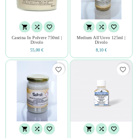






Caseina In Polvere 750ml |
Medium All'Uovo 125ml |
Divolo
Divolo
55,00 €
8,10 €
favorite_border
favorite_border





