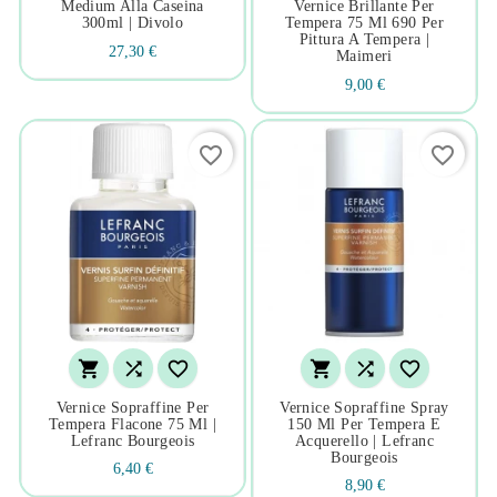
Medium Alla Caseina
Vernice Brillante Per
300ml | Divolo
Tempera 75 Ml 690 Per
Pittura A Tempera |
27,30 €
Maimeri
9,00 €
favorite_border
favorite_border






Vernice Sopraffine Per
Vernice Sopraffine Spray
Tempera Flacone 75 Ml |
150 Ml Per Tempera E
Lefranc Bourgeois
Acquerello | Lefranc
Bourgeois
6,40 €
8,90 €