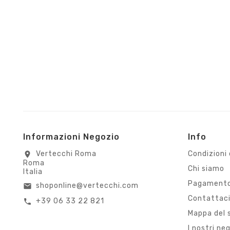
Informazioni Negozio
Info
Vertecchi Roma
Condizioni 
location_on
Roma
Chi siamo
Italia
Pagamento
shoponline@vertecchi.com
email
Contattac
+39 06 33 22 821
call
Mappa del 
I nostri ne