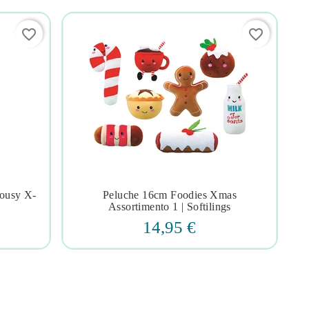
favorite_border
favorite_border
ousy X-
Peluche 16cm Foodies Xmas




Assortimento 1 | Softilings
14,95 €