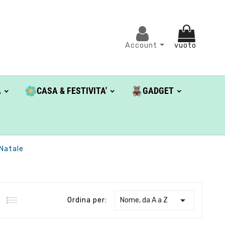
Account
vuoto
A
CASA & FESTIVITA'
GADGET
Natale

Nome, da A a Z
Ordina per: