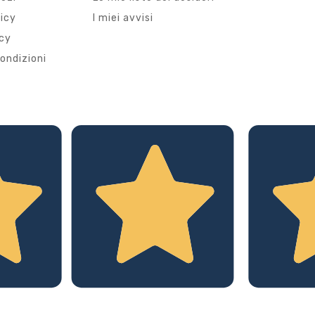
licy
I miei avvisi
icy
ondizioni