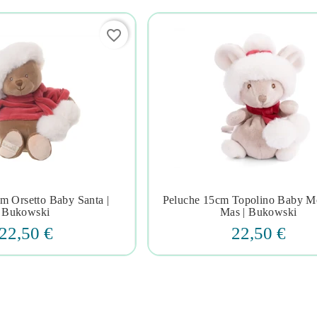
favorite_border
m Orsetto Baby Santa |
Peluche 15cm Topolino Baby M







Bukowski
Mas | Bukowski
22,50 €
22,50 €