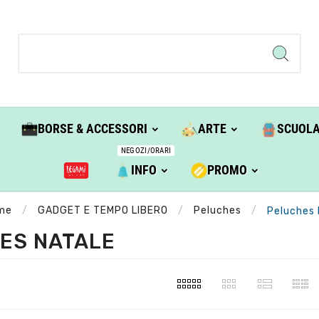
BORSE & ACCESSORI
ARTE
SCUOL
NEGOZI/ORARI
INFO
PROMO
me
GADGET E TEMPO LIBERO
Peluches
Peluches 
ES NATALE