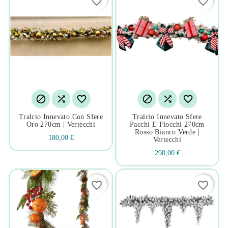
favorite_border
favorite_border






Tralcio Innevato Con Sfere
Tralcio Innevato Sfere
Oro 270cm | Vertecchi
Pacchi E Fiocchi 270cm
Rosso Bianco Verde |
180,00 €
Vertecchi
290,00 €
favorite_border
favorite_border