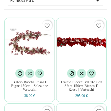

Nome, da A a Z
favorite_border
favorite_border






Tralcio Bacche Rosse E
Tralcio Fiocchi Velluto Con
Pigne 150cm | Selezione
Sfere 150cm Bianco E
Vertecchi
Rosso | Vertecchi
38,00 €
295,00 €