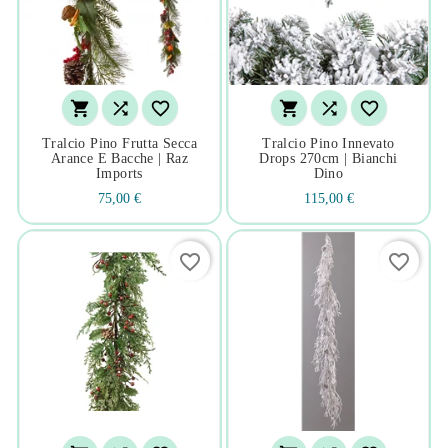






Tralcio Pino Frutta Secca
Tralcio Pino Innevato
Arance E Bacche | Raz
Drops 270cm | Bianchi
Imports
Dino
75,00 €
115,00 €
favorite_border
favorite_border