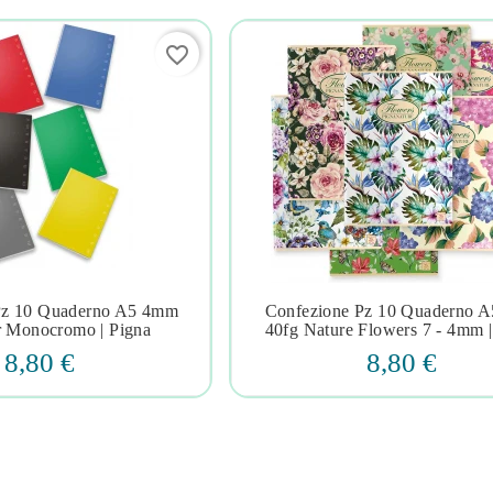
favorite_border
Pz 10 Quaderno A5 4mm
Confezione Pz 10 Quaderno A







r Monocromo | Pigna
40fg Nature Flowers 7 - 4mm |
8,80 €
8,80 €