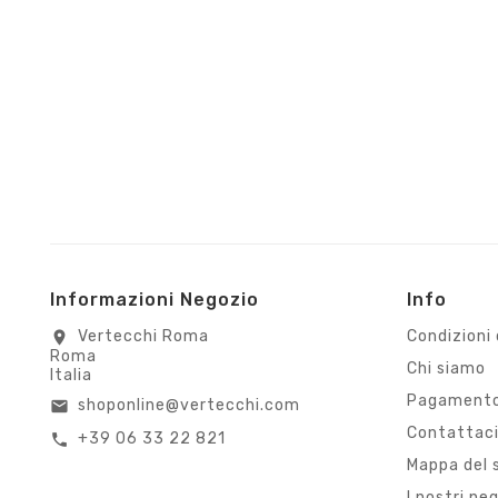
Informazioni Negozio
Info
Vertecchi Roma
Condizioni 
location_on
Roma
Chi siamo
Italia
Pagamento
shoponline@vertecchi.com
email
Contattac
+39 06 33 22 821
call
Mappa del 
I nostri ne