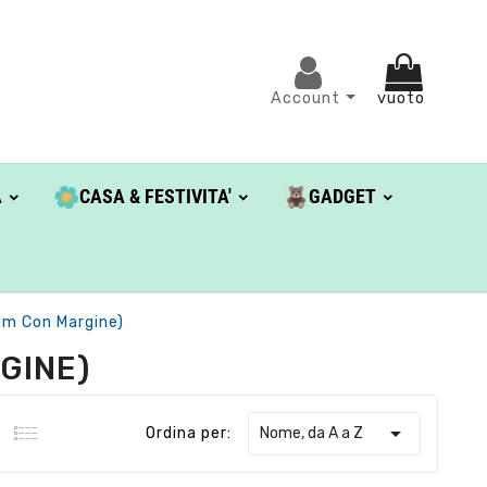
Account
vuoto
A
CASA & FESTIVITA'
GADGET
m Con Margine)
GINE)

Nome, da A a Z
Ordina per: