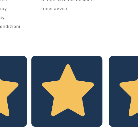
licy
I miei avvisi
icy
ondizioni