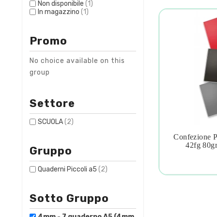
Non disponibile
(1)
In magazzino
(1)
Promo
No choice available on this
group
Settore
SCUOLA
(2)
Confezione 

42fg 80g
Gruppo
Quaderni Piccoli a5
(2)
Sotto Gruppo
4mm - 7 quaderno A5 (4mm