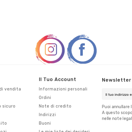
Il Tuo Account
Newsletter
di vendita
Informazioni personali
Ordini
 sicuro
Note di credito
Puoi annullare 
A questo scopo,
i
Indirizzi
nelle note legal
sito
Buoni
gozi
Le mie liste dei desideri