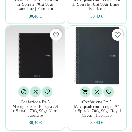
1r Spirale 70fg 90gr
1r Spirale 70fg 90gr Lime |
Lampone | Fabriano
Fabriano
30,40 €
30,40 €
favorite_border
favorite_border






Confezione Pz 5
Confezione Pz 5
Maxiquaderno Ecoqua A4
Maxiquaderno Ecoqua A4
1r Spirale 70fg 90gr Nero |
1r Spirale 70fg 90gr Royal
Fabriano
Green | Fabriano
30,40 €
30,40 €