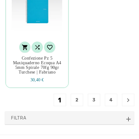



Confezione Pz 5
Maxiquaderno Ecoqua A4
5mm Spirale 70fg 90gr
Turchese | Fabriano
30,40 €
1

2
3
4
FILTRA