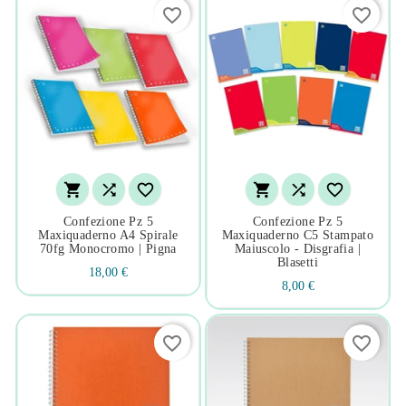
favorite_border
favorite_border






Confezione Pz 5
Confezione Pz 5
Maxiquaderno A4 Spirale
Maxiquaderno C5 Stampato
70fg Monocromo | Pigna
Maiuscolo - Disgrafia |
Blasetti
18,00 €
8,00 €
favorite_border
favorite_border