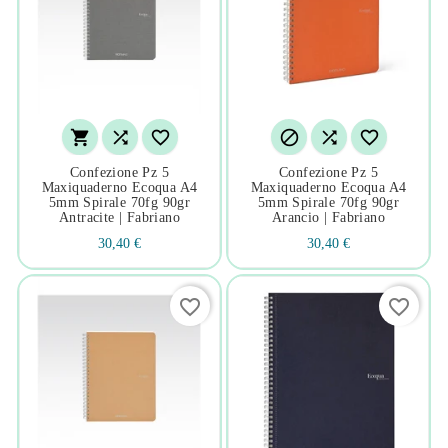






Confezione Pz 5
Confezione Pz 5
Maxiquaderno Ecoqua A4
Maxiquaderno Ecoqua A4
5mm Spirale 70fg 90gr
5mm Spirale 70fg 90gr
Antracite | Fabriano
Arancio | Fabriano
30,40 €
30,40 €
favorite_border
favorite_border