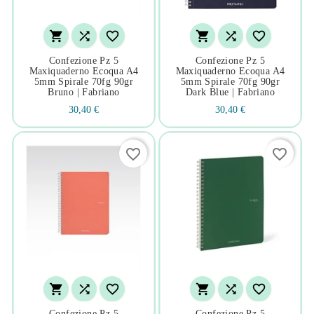






Confezione Pz 5
Confezione Pz 5
Maxiquaderno Ecoqua A4
Maxiquaderno Ecoqua A4
5mm Spirale 70fg 90gr
5mm Spirale 70fg 90gr
Bruno | Fabriano
Dark Blue | Fabriano
30,40 €
30,40 €
favorite_border
favorite_border






Confezione Pz 5
Confezione Pz 5