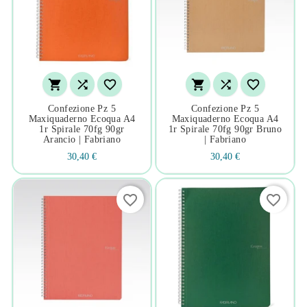






Confezione Pz 5
Confezione Pz 5
Maxiquaderno Ecoqua A4
Maxiquaderno Ecoqua A4
1r Spirale 70fg 90gr
1r Spirale 70fg 90gr Bruno
Arancio | Fabriano
| Fabriano
30,40 €
30,40 €
favorite_border
favorite_border