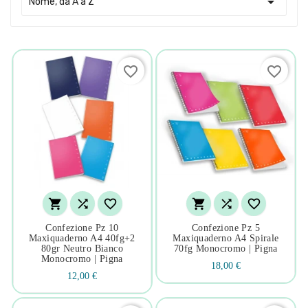

Nome, da A a Z
favorite_border
favorite_border






Confezione Pz 10
Confezione Pz 5
Maxiquaderno A4 40fg+2
Maxiquaderno A4 Spirale
80gr Neutro Bianco
70fg Monocromo | Pigna
Monocromo | Pigna
18,00 €
12,00 €