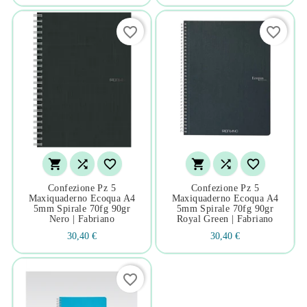
favorite_border
favorite_border






Confezione Pz 5
Confezione Pz 5
Maxiquaderno Ecoqua A4
Maxiquaderno Ecoqua A4
5mm Spirale 70fg 90gr
5mm Spirale 70fg 90gr
Nero | Fabriano
Royal Green | Fabriano
30,40 €
30,40 €
favorite_border