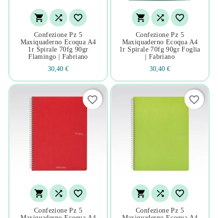






Confezione Pz 5
Confezione Pz 5
Maxiquaderno Ecoqua A4
Maxiquaderno Ecoqua A4
1r Spirale 70fg 90gr
1r Spirale 70fg 90gr Foglia
Flamingo | Fabriano
| Fabriano
30,40 €
30,40 €
favorite_border
favorite_border






Confezione Pz 5
Confezione Pz 5
Maxiquaderno Ecoqua A4
Maxiquaderno Ecoqua A4