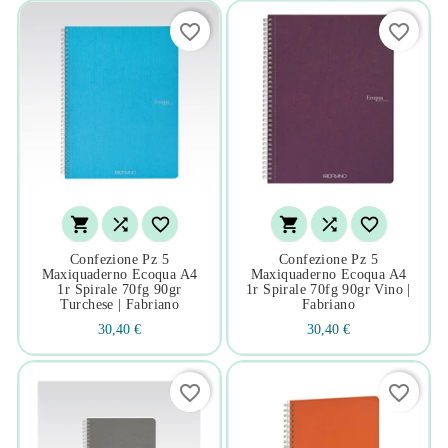
favorite_border
favorite_border






Confezione Pz 5
Confezione Pz 5
Maxiquaderno Ecoqua A4
Maxiquaderno Ecoqua A4
1r Spirale 70fg 90gr
1r Spirale 70fg 90gr Vino |
Turchese | Fabriano
Fabriano
30,40 €
30,40 €
favorite_border
favorite_border