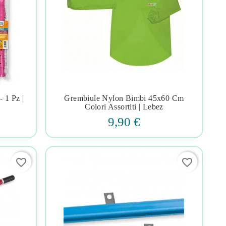
- 1 Pz |
Grembiule Nylon Bimbi 45x60 Cm




Colori Assortiti | Lebez
9,90 €
favorite_border
favorite_border