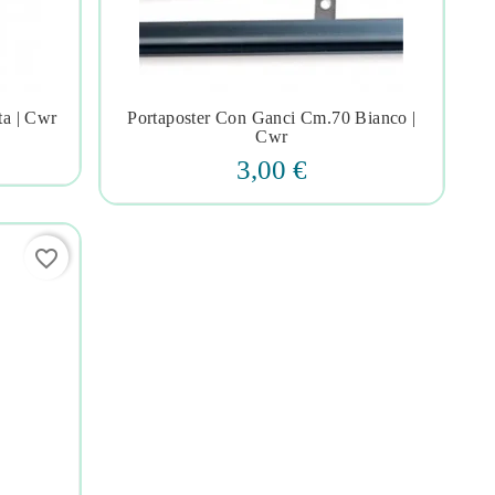
ta | Cwr
Portaposter Con Ganci Cm.70 Bianco |




Cwr
3,00 €
favorite_border