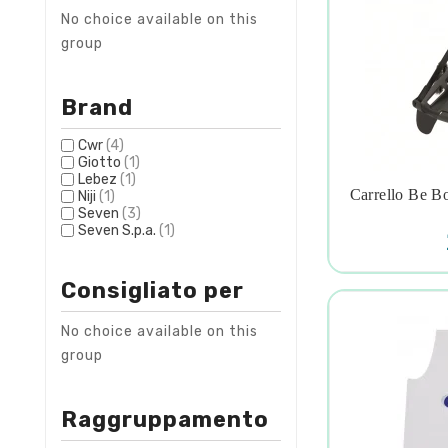
No choice available on this
group
Brand
Cwr
(4)
Giotto
(1)
Lebez
(1)
Carrello Be Bo
Niji
(1)

Seven
(3)
Seven S.p.a.
(1)
Consigliato per
No choice available on this
group
Raggruppamento