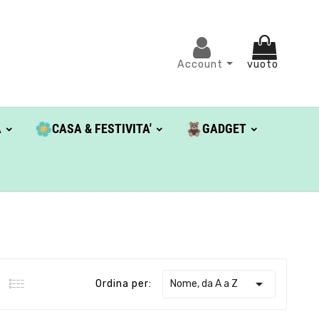
Account
vuoto
A
CASA & FESTIVITA'
GADGET

Nome, da A a Z
Ordina per: