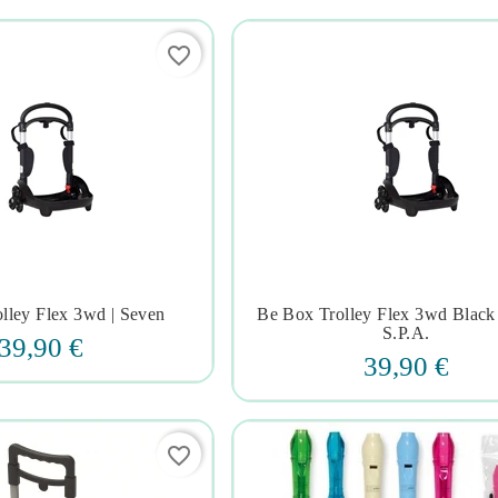
favorite_border
lley Flex 3wd | Seven
Be Box Trolley Flex 3wd Black







S.p.a.
39,90 €
39,90 €
favorite_border