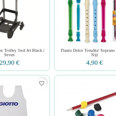
x Trolley 3wd Jet Black |
Flauto Dolce Tonalita' Soprano 







Seven
Niji
29,90 €
4,90 €
favorite_border