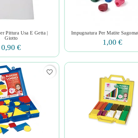
r Pittura Usa E Getta |
Impugnatura Per Matite Sagoma







Giotto
1,00 €
0,90 €
favorite_border