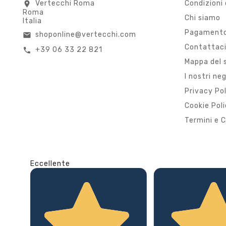
Vertecchi Roma
Condizioni 
location_on
Roma
Chi siamo
Italia
Pagamento
shoponline@vertecchi.com
email
Contattac
+39 06 33 22 821
call
Mappa del 
I nostri ne
Privacy Po
Cookie Pol
Termini e C
Eccellente