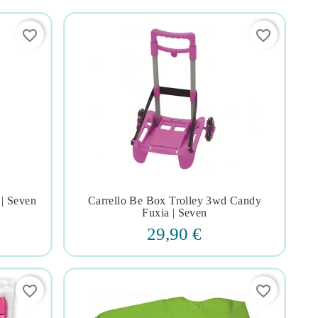
favorite_border
favorite_border
 | Seven
Carrello Be Box Trolley 3wd Candy




Fuxia | Seven
29,90 €
favorite_border
favorite_border