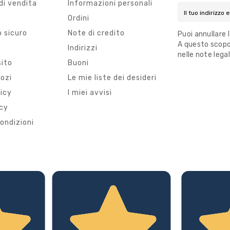
di vendita
Informazioni personali
Ordini
 sicuro
Note di credito
Puoi annullare 
A questo scopo,
i
Indirizzi
nelle note legal
sito
Buoni
gozi
Le mie liste dei desideri
licy
I miei avvisi
icy
ondizioni