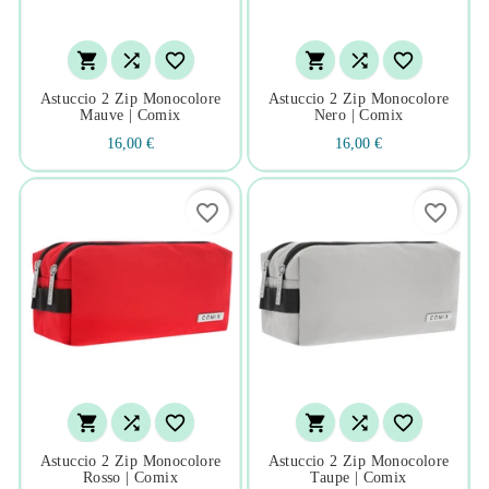






Astuccio 2 Zip Monocolore
Astuccio 2 Zip Monocolore
Mauve | Comix
Nero | Comix
16,00 €
16,00 €
favorite_border
favorite_border






Astuccio 2 Zip Monocolore
Astuccio 2 Zip Monocolore
Rosso | Comix
Taupe | Comix