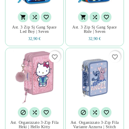






Ast. 3 Zip Sj Gang Space
Ast. 3 Zip Sj Gang Space
Led Boy | Seven
Ride | Seven
32,90 €
32,90 €
favorite_border
favorite_border






Ast. Organizzato 3-Zip Fila
Ast. Organizzato 3-Zip Fila
Heki | Hello Kitty
Variante Azzurra | Stitch