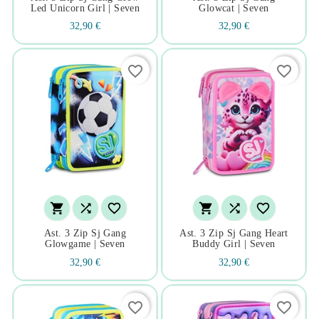
Led Unicorn Girl | Seven
Glowcat | Seven
32,90 €
32,90 €
favorite_border
favorite_border






Ast. 3 Zip Sj Gang
Ast. 3 Zip Sj Gang Heart
Glowgame | Seven
Buddy Girl | Seven
32,90 €
32,90 €
favorite_border
favorite_border