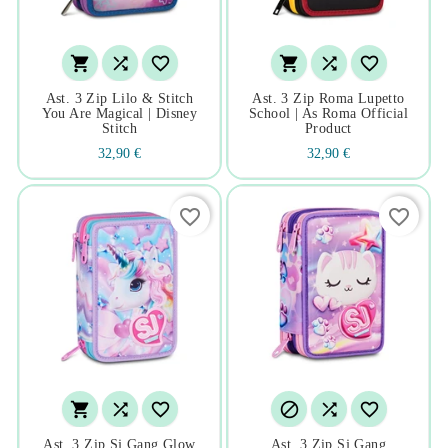






Ast. 3 Zip Lilo & Stitch
Ast. 3 Zip Roma Lupetto
You Are Magical | Disney
School | As Roma Official
Stitch
Product
32,90 €
32,90 €
favorite_border
favorite_border






Ast. 3 Zip Sj Gang Glow
Ast. 3 Zip Sj Gang