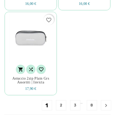
16,00 €
16,00 €
favorite_border



Astuccio 2zip Plain Grs
Assortiti | Invicta
17,90 €
…
1

2
3
8