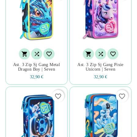






Ast. 3 Zip Sj Gang Metal
Ast. 3 Zip Sj Gang Pixie
Dragon Boy | Seven
Unicorn | Seven
32,90 €
32,90 €
favorite_border
favorite_border