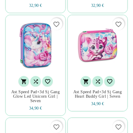
32,90 €
32,90 €
favorite_border
favorite_border






Ast.speed Pad+3d Sj Gang
Ast.speed Pad+3d Sj Gang
Glow Led Unicorn Girl |
Heart Buddy Girl | Seven
Seven
34,90 €
34,90 €
favorite_border
favorite_border