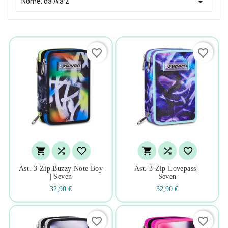

Nome, da A a Z
favorite_border
favorite_border






Ast. 3 Zip Buzzy Note Boy
Ast. 3 Zip Lovepass |
| Seven
Seven
32,90 €
32,90 €
favorite_border
favorite_border