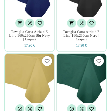






Tovaglia Carta Airlaid E
Tovaglia Carta Airlaid E
Lino 160x250cm Blu Navy
Lino 160x250cm Nero |
| Caspari
Caspari
17,90 €
17,90 €
favorite_border
favorite_border





