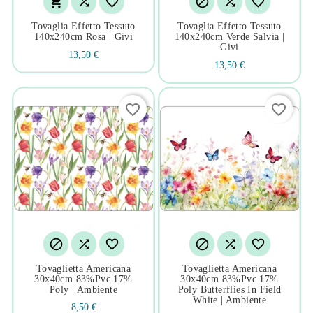






Tovaglia Effetto Tessuto
Tovaglia Effetto Tessuto
140x240cm Rosa | Givi
140x240cm Verde Salvia |
Givi
13,50 €
13,50 €
favorite_border
favorite_border






Tovaglietta Americana
Tovaglietta Americana
30x40cm 83%pvc 17%
30x40cm 83%pvc 17%
Poly | Ambiente
Poly Butterflies In Field
White | Ambiente
8,50 €