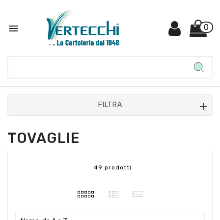

0
FILTRA
TOVAGLIE
49 prodotti