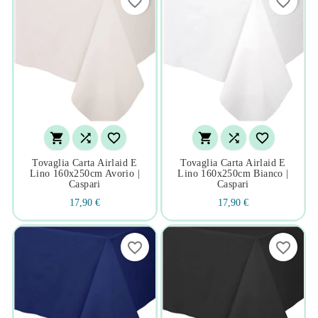
favorite_border
favorite_border






Tovaglia Carta Airlaid E
Tovaglia Carta Airlaid E
Lino 160x250cm Avorio |
Lino 160x250cm Bianco |
Caspari
Caspari
17,90 €
17,90 €
favorite_border
favorite_border