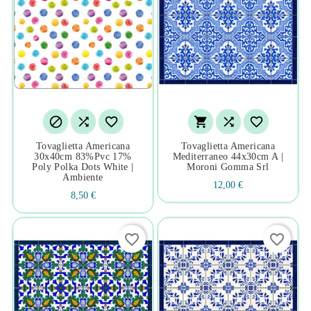






Tovaglietta Americana
Tovaglietta Americana
30x40cm 83%pvc 17%
Mediterraneo 44x30cm A |
Poly Polka Dots White |
Moroni Gomma Srl
Ambiente
12,00 €
8,50 €
favorite_border
favorite_border