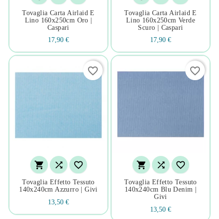
Tovaglia Carta Airlaid E
Tovaglia Carta Airlaid E
Lino 160x250cm Oro |
Lino 160x250cm Verde
Caspari
Scuro | Caspari
17,90 €
17,90 €
favorite_border
favorite_border






Tovaglia Effetto Tessuto
Tovaglia Effetto Tessuto
140x240cm Azzurro | Givi
140x240cm Blu Denim |
Givi
13,50 €
13,50 €