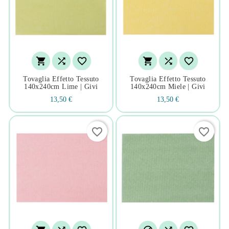






Tovaglia Effetto Tessuto
Tovaglia Effetto Tessuto
140x240cm Lime | Givi
140x240cm Miele | Givi
13,50 €
13,50 €
favorite_border
favorite_border