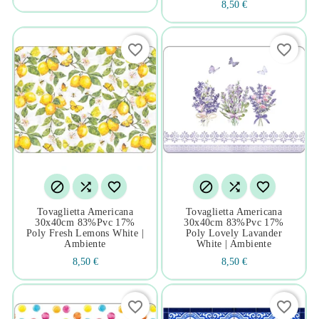
8,50 €
favorite_border
favorite_border






Tovaglietta Americana
Tovaglietta Americana
30x40cm 83%pvc 17%
30x40cm 83%pvc 17%
Poly Fresh Lemons White |
Poly Lovely Lavander
Ambiente
White | Ambiente
8,50 €
8,50 €
favorite_border
favorite_border