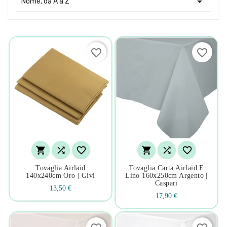

Nome, da A a Z
favorite_border
favorite_border






Tovaglia Airlaid
Tovaglia Carta Airlaid E
140x240cm Oro | Givi
Lino 160x250cm Argento |
Caspari
13,50 €
17,90 €