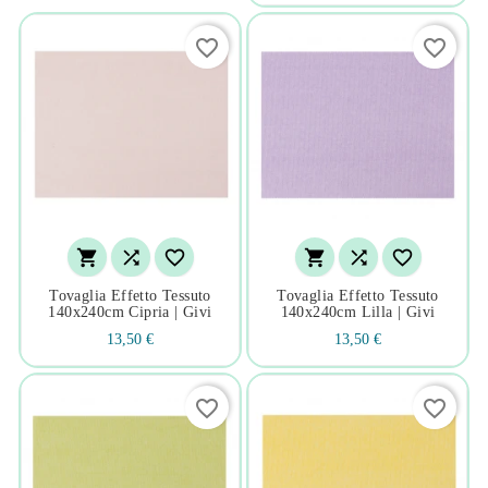
favorite_border
favorite_border






Tovaglia Effetto Tessuto
Tovaglia Effetto Tessuto
140x240cm Cipria | Givi
140x240cm Lilla | Givi
13,50 €
13,50 €
favorite_border
favorite_border