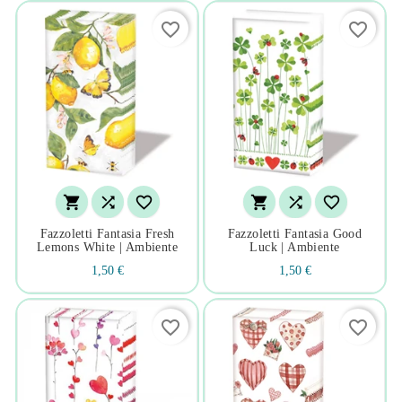
favorite_border
favorite_border






Fazzoletti Fantasia Fresh
Fazzoletti Fantasia Good
Lemons White | Ambiente
Luck | Ambiente
1,50 €
1,50 €
favorite_border
favorite_border