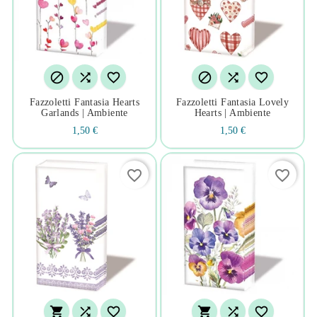






Fazzoletti Fantasia Hearts
Fazzoletti Fantasia Lovely
Garlands | Ambiente
Hearts | Ambiente
1,50 €
1,50 €
favorite_border
favorite_border





