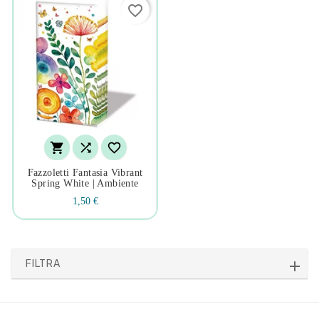
favorite_border



Fazzoletti Fantasia Vibrant
Spring White | Ambiente
1,50 €
FILTRA