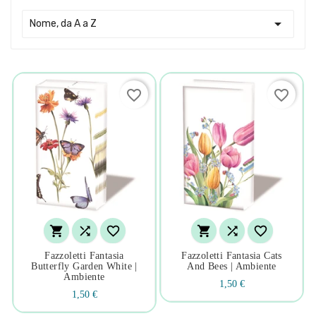

Nome, da A a Z
favorite_border
favorite_border






Fazzoletti Fantasia
Fazzoletti Fantasia Cats
Butterfly Garden White |
And Bees | Ambiente
Ambiente
1,50 €
1,50 €