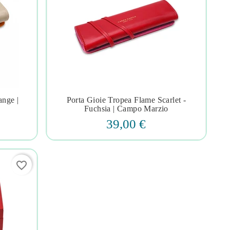
ange |
Porta Gioie Tropea Flame Scarlet -




Fuchsia | Campo Marzio
39,00 €
favorite_border