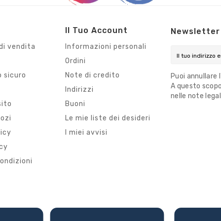
Il Tuo Account
Newsletter
di vendita
Informazioni personali
Ordini
 sicuro
Note di credito
Puoi annullare 
A questo scopo,
i
Indirizzi
nelle note legal
sito
Buoni
gozi
Le mie liste dei desideri
licy
I miei avvisi
icy
ondizioni