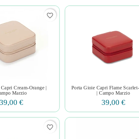
favorite_border
e Capri Cream-Orange |
Porta Gioie Capri Flame Scarlet







ampo Marzio
| Campo Marzio
39,00 €
39,00 €
favorite_border