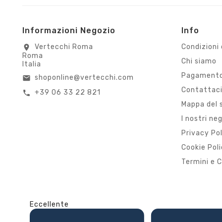
Informazioni Negozio
Info
Vertecchi Roma
Condizioni 
location_on
Roma
Chi siamo
Italia
Pagamento
shoponline@vertecchi.com
email
Contattac
+39 06 33 22 821
call
Mappa del 
I nostri ne
Privacy Po
Cookie Pol
Termini e C
Eccellente