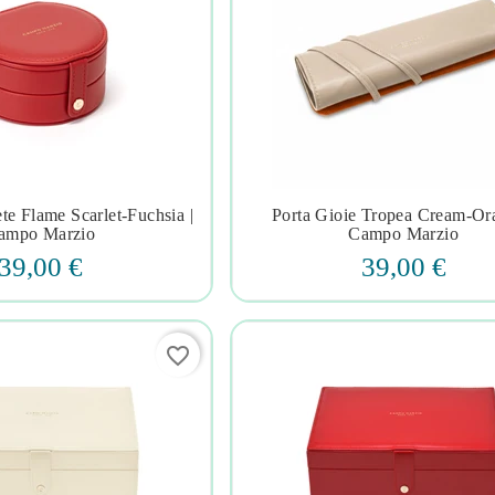
te Flame Scarlet-Fuchsia |
Porta Gioie Tropea Cream-Or







ampo Marzio
Campo Marzio
39,00 €
39,00 €
favorite_border