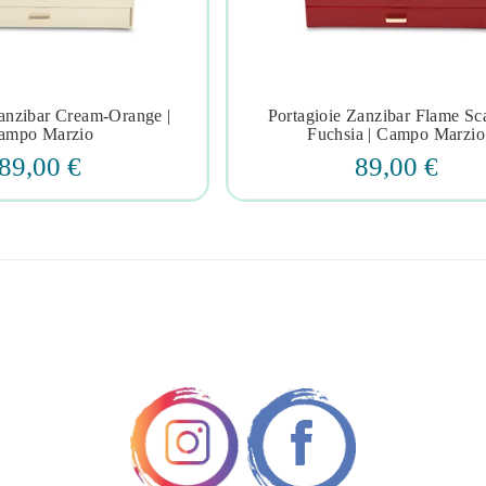
Zanzibar Cream-Orange |
Portagioie Zanzibar Flame Sca







ampo Marzio
Fuchsia | Campo Marzio
89,00 €
89,00 €