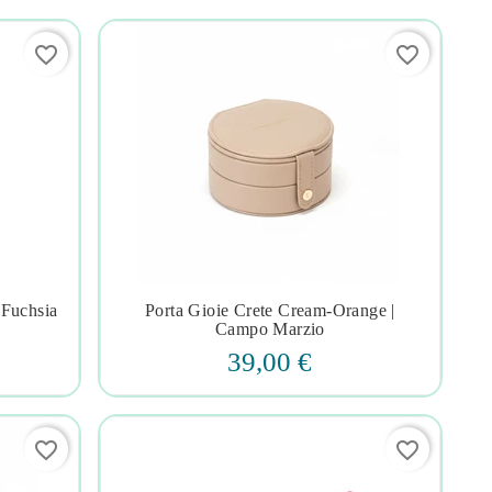
favorite_border
favorite_border
-Fuchsia
Porta Gioie Crete Cream-Orange |




Campo Marzio
39,00 €
favorite_border
favorite_border