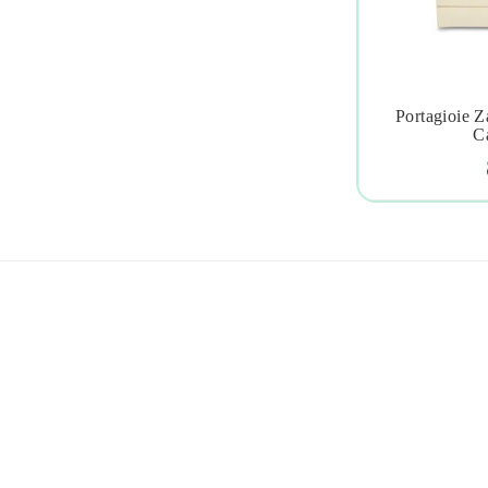
Portagioie 

C