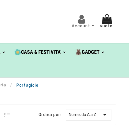
Account
vuoto
A
CASA & FESTIVITA'
GADGET
ria
Portagioie

Nome, da A a Z
Ordina per: